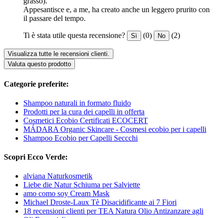
grasso).
Appesantisce e, a me, ha creato anche un leggero prurito con
il passare del tempo.
Ti è stata utile questa recensione?
(0)
(2)
Sì
No
Visualizza tutte le recensioni clienti.
Valuta questo prodotto
Categorie preferite:
Shampoo naturali in formato fluido
Prodotti per la cura dei capelli in offerta
Cosmetici Ecobio Certificati ECOCERT
MÁDARA Organic Skincare - Cosmesi ecobio per i capelli
Shampoo Ecobio per Capelli Seccchi
Scopri Ecco Verde:
alviana Naturkosmetik
Liebe die Natur Schiuma per Salviette
amo como soy Cream Mask
Michael Droste-Laux Tè Disacidificante ai 7 Fiori
18 recensioni clienti per TEA Natura Olio Antizanzare agli