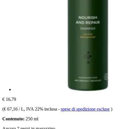
€ 16,79
(
€ 67,16 / L
, IVA 22% inclusa
-
spese di spedizione escluse
)
Contenuto:
250 ml
Ancora 7 pezzi in magazzino