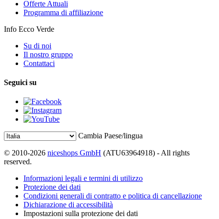
Offerte Attuali
Programma di affiliazione
Info Ecco Verde
Su di noi
Il nostro gruppo
Contattaci
Seguici su
Cambia Paese/lingua
© 2010-2026
niceshops GmbH
(ATU63964918) - All rights
reserved.
Informazioni legali e termini di utilizzo
Protezione dei dati
Condizioni generali di contratto e politica di cancellazione
Dichiarazione di accessibilità
Impostazioni sulla protezione dei dati