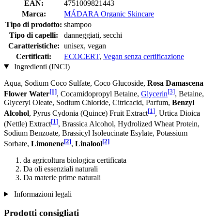
EAN:
4751009821443
Marca:
MÁDARA Organic Skincare
Tipo di prodotto:
shampoo
Tipo di capelli:
danneggiati, secchi
Caratteristiche:
unisex, vegan
Certificati:
ECOCERT
,
Vegan senza certificazione
Ingredienti (INCI)
Aqua, Sodium Coco­ Sulfate, Coco Glucoside,
Rosa Damascena
[1]
[3]
Flower Water
, Cocamidopropyl Betaine,
Glycerin
, Betaine,
Glyceryl Oleate, Sodium Chloride, Citricacid, Parfum,
Benzyl
[1]
Alcohol
, Pyrus Cydonia (Quince) Fruit Extract
, Urtica Dioica
[1]
(Nettle) Extract
, Brassica Alcohol, Hydrolized Wheat Protein,
Sodium Benzoate, Brassicyl Isoleucinate Esylate, Potassium
[2]
[2]
Sorbate,
Limonene
,
Linalool
da agricoltura biologica certificata
Da oli essenziali naturali
Da materie prime naturali
Informazioni legali
Prodotti consigliati