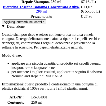
Repair Shampoo, 250 ml
67,16 / L)
Biofficina Toscana Balsamo Concentrato Attivo,
€ 11,07
200 ml
(€ 55,35 / L)
Prezzo totale:
€ 27,86
Aggiungi entrambi nel carrello
Descrizione
Questo shampoo ricco e setoso contiene ortica nordica e mela
cotogna. Deterge delicatamente e aiuta a riparare i capelli secchi e
danneggiati, contrastando i segni di debolezza e prevenendo la
rottura e la scissione. Per capelli elasticizzati e naturali.
Modo d'uso:
applicare una piccola quantità di prodotto sui capelli bagnati,
insaponare e sciacquare bene
per ottenere i migliori risultati, applicare in seguito il balsamo
Nourish and Repair di MÁDARA
Informazioni
: questo prodotto è confezionato in una bottiglia di
plastica riciclata al 100% per ridurre i rifiuti plastici annui.
Art.-Nr.:
BS-A4001
Contenuto:
250 ml