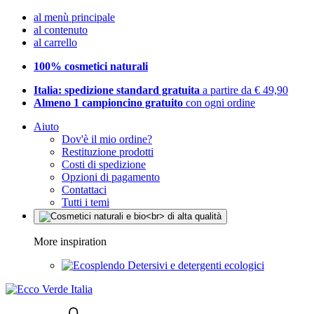
al menù principale
al contenuto
al carrello
100% cosmetici naturali
Italia: spedizione standard gratuita
a partire da € 49,90
Almeno 1 campioncino gratuito
con ogni ordine
Aiuto
Dov'è il mio ordine?
Restituzione prodotti
Costi di spedizione
Opzioni di pagamento
Contattaci
Tutti i temi
More inspiration
Detersivi e detergenti ecologici