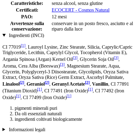
Caratteristiche:
senza alcool, senza glutine
Certificati:
ECOCERT - Cosmos Natural
PAO:
12 mesi
Avvertenze sulla
conservare in un posto fresco, asciutto e al
conservazione:
riparo dalla luce
Ingredienti (INCI)
[1]
CI 77019
, Lauroyl Lysine, Zinc Stearate, Silicia, Caprylic/Capric
Triglyceride, Lecithin, Caprylyl Glycol, Tocopherol (Vitamin E),
[3]
[3]
Argania Spinosa (Argan) Kernel Oil
, Glycerin Soja Oil
,
[3]
Aroma, Cera Alba (Beeswax)
, Magnesium Stearate, Aqua,
Glycerin, Polyglyceryl-3 Diisostearate, Glycolipids, Oryza Sativa
Extract, Oryza Sativa (Rice) Germ Extract, Ascorbyl Palmitate,
[2]
[2]
[2]
Linalool
,
Geraniol
,
Geranyl Acetate
,
Vanillin
, CI 77891
[1]
[1]
(Titanium Dioxid)
, CI 77491 (Iron Oxide)
, CI 77492 (Iron
[1]
[1]
Oxide)
, CI 77499 (Iron Oxide)
pigmenti minerali puri
Da oli essenziali naturali
ingredienti coltivati ​​biologicamente
Informazioni legali