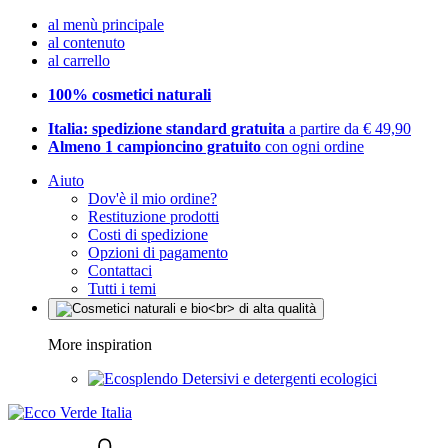
al menù principale
al contenuto
al carrello
100% cosmetici naturali
Italia: spedizione standard gratuita
a partire da € 49,90
Almeno 1 campioncino gratuito
con ogni ordine
Aiuto
Dov'è il mio ordine?
Restituzione prodotti
Costi di spedizione
Opzioni di pagamento
Contattaci
Tutti i temi
More inspiration
Detersivi e detergenti ecologici