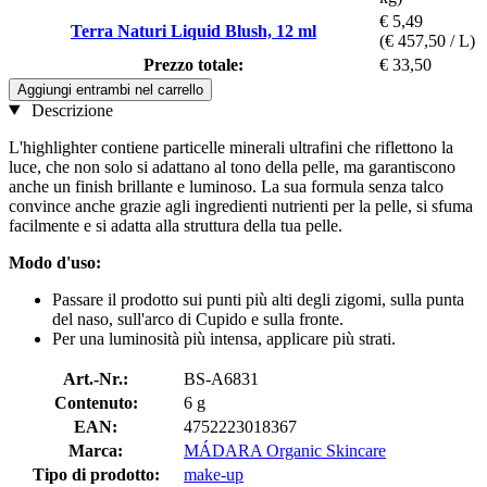
€ 5,49
Terra Naturi Liquid Blush, 12 ml
(€ 457,50 / L)
Prezzo totale:
€ 33,50
Aggiungi entrambi nel carrello
Descrizione
L'highlighter contiene particelle minerali ultrafini che riflettono la
luce, che non solo si adattano al tono della pelle, ma garantiscono
anche un finish brillante e luminoso. La sua formula senza talco
convince anche grazie agli ingredienti nutrienti per la pelle, si sfuma
facilmente e si adatta alla struttura della tua pelle.
Modo d'uso:
Passare il prodotto sui punti più alti degli zigomi, sulla punta
del naso, sull'arco di Cupido e sulla fronte.
Per una luminosità più intensa, applicare più strati.
Art.-Nr.:
BS-A6831
Contenuto:
6 g
EAN:
4752223018367
Marca:
MÁDARA Organic Skincare
Tipo di prodotto:
make-up