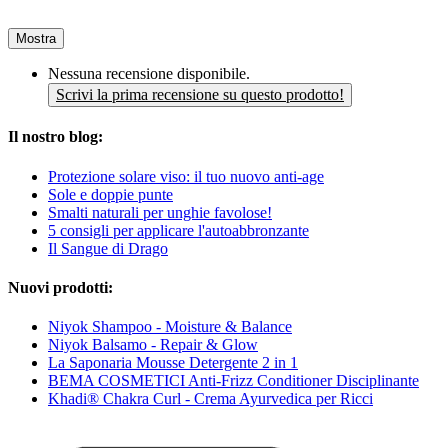
Mostra
Nessuna recensione disponibile.
Scrivi la prima recensione su questo prodotto!
Il nostro blog:
Protezione solare viso: il tuo nuovo anti-age
Sole e doppie punte
Smalti naturali per unghie favolose!
5 consigli per applicare l'autoabbronzante
Il Sangue di Drago
Nuovi prodotti:
Niyok Shampoo - Moisture & Balance
Niyok Balsamo - Repair & Glow
La Saponaria Mousse Detergente 2 in 1
BEMA COSMETICI Anti-Frizz Conditioner Disciplinante
Khadi® Chakra Curl - Crema Ayurvedica per Ricci