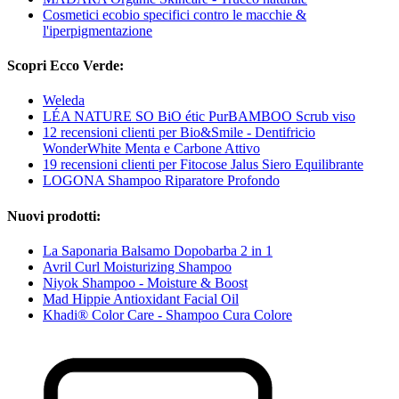
Cosmetici ecobio specifici contro le macchie &
l'iperpigmentazione
Scopri Ecco Verde:
Weleda
LÉA NATURE SO BiO étic PurBAMBOO Scrub viso
12 recensioni clienti per Bio&Smile - Dentifricio
WonderWhite Menta e Carbone Attivo
19 recensioni clienti per Fitocose Jalus Siero Equilibrante
LOGONA Shampoo Riparatore Profondo
Nuovi prodotti:
La Saponaria Balsamo Dopobarba 2 in 1
Avril Curl Moisturizing Shampoo
Niyok Shampoo - Moisture & Boost
Mad Hippie Antioxidant Facial Oil
Khadi® Color Care - Shampoo Cura Colore