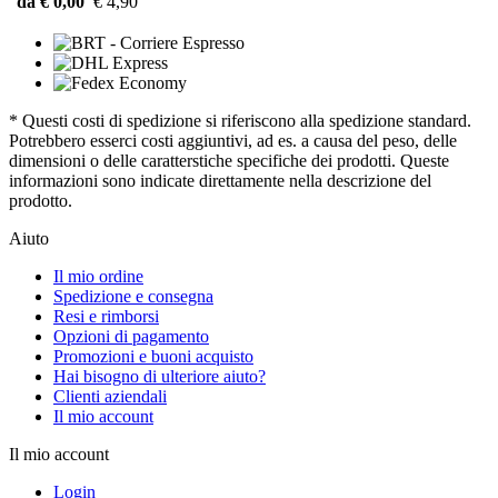
da € 0,00
€ 4,90
* Questi costi di spedizione si riferiscono alla spedizione standard.
Potrebbero esserci costi aggiuntivi, ad es. a causa del peso, delle
dimensioni o delle caratterstiche specifiche dei prodotti. Queste
informazioni sono indicate direttamente nella descrizione del
prodotto.
Aiuto
Il mio ordine
Spedizione e consegna
Resi e rimborsi
Opzioni di pagamento
Promozioni e buoni acquisto
Hai bisogno di ulteriore aiuto?
Clienti aziendali
Il mio account
Il mio account
Login