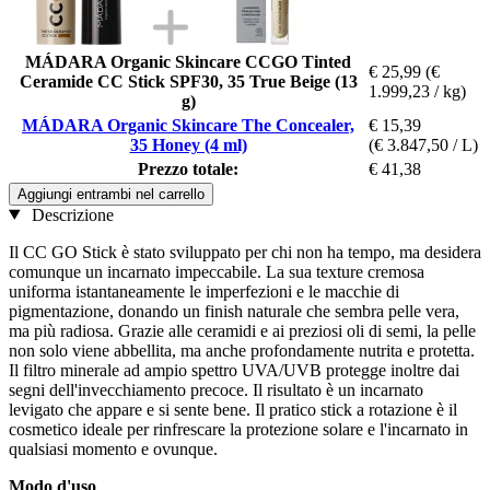
MÁDARA Organic Skincare CCGO Tinted
€ 25,99
(€
Ceramide CC Stick SPF30, 35 True Beige (13
1.999,23 / kg)
g)
MÁDARA Organic Skincare The Concealer,
€ 15,39
35 Honey (4 ml)
(€ 3.847,50 / L)
Prezzo totale:
€ 41,38
Aggiungi entrambi nel carrello
Descrizione
Il CC GO Stick è stato sviluppato per chi non ha tempo, ma desidera
comunque un incarnato impeccabile. La sua texture cremosa
uniforma istantaneamente le imperfezioni e le macchie di
pigmentazione, donando un finish naturale che sembra pelle vera,
ma più radiosa. Grazie alle ceramidi e ai preziosi oli di semi, la pelle
non solo viene abbellita, ma anche profondamente nutrita e protetta.
Il filtro minerale ad ampio spettro UVA/UVB protegge inoltre dai
segni dell'invecchiamento precoce. Il risultato è un incarnato
levigato che appare e si sente bene. Il pratico stick a rotazione è il
cosmetico ideale per rinfrescare la protezione solare e l'incarnato in
qualsiasi momento e ovunque.
Modo d'uso