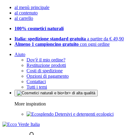
al menù principale
al contenuto
al carrello
100% cosmetici naturali
Italia: spedizione standard gratuita
a partire da € 49,90
Almeno 1 campioncino gratuito
con ogni ordine
Aiuto
Dov'è il mio ordine?
Restituzione prodotti
Costi di spedizione
Opzioni di pagamento
Contattaci
Tutti i temi
More inspiration
Detersivi e detergenti ecologici