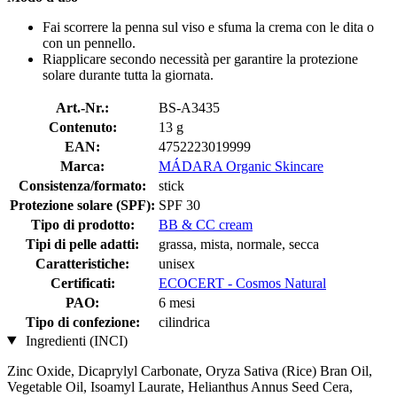
Fai scorrere la penna sul viso e sfuma la crema con le dita o
con un pennello.
Riapplicare secondo necessità per garantire la protezione
solare durante tutta la giornata.
Art.-Nr.:
BS-A3435
Contenuto:
13 g
EAN:
4752223019999
Marca:
MÁDARA Organic Skincare
Consistenza/formato:
stick
Protezione solare (SPF):
SPF 30
Tipo di prodotto:
BB & CC cream
Tipi di pelle adatti:
grassa, mista, normale, secca
Caratteristiche:
unisex
Certificati:
ECOCERT - Cosmos Natural
PAO:
6 mesi
Tipo di confezione:
cilindrica
Ingredienti (INCI)
Zinc Oxide, Dicaprylyl Carbonate, Oryza Sativa (Rice) Bran Oil,
Vegetable Oil, Isoamyl Laurate, Helianthus Annus Seed Cera,