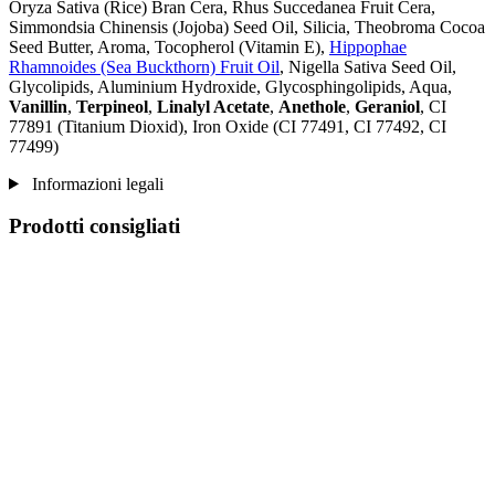
Oryza Sativa (Rice) Bran Cera, Rhus Succedanea Fruit Cera,
Simmondsia Chinensis (Jojoba) Seed Oil, Silicia, Theobroma Cocoa
Seed Butter, Aroma, Tocopherol (Vitamin E),
Hippophae
Rhamnoides (Sea Buckthorn) Fruit Oil
, Nigella Sativa Seed Oil,
Glycolipids, Aluminium Hydroxide, Glycosphingolipids, Aqua,
Vanillin
,
Terpineol
,
Linalyl Acetate
,
Anethole
,
Geraniol
, CI
77891 (Titanium Dioxid), Iron Oxide (CI 77491, CI 77492, CI
77499)
Informazioni legali
Prodotti consigliati