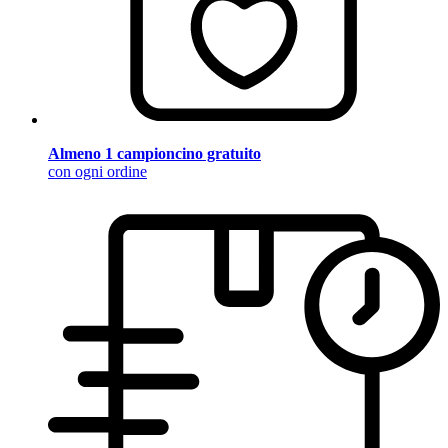
Almeno 1 campioncino gratuito
con ogni ordine