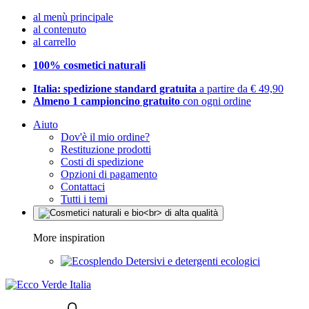
al menù principale
al contenuto
al carrello
100% cosmetici naturali
Italia: spedizione standard gratuita
a partire da € 49,90
Almeno 1 campioncino gratuito
con ogni ordine
Aiuto
Dov'è il mio ordine?
Restituzione prodotti
Costi di spedizione
Opzioni di pagamento
Contattaci
Tutti i temi
More inspiration
Detersivi e detergenti ecologici