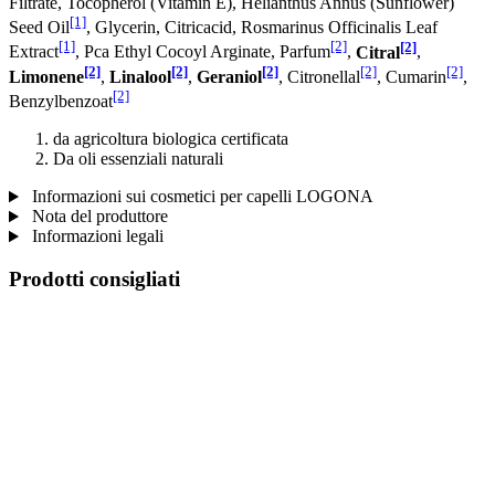
Filtrate, Tocopherol (Vitamin E), Helianthus Annus (Sunflower)
[1]
Seed Oil
, Glycerin, Citricacid, Rosmarinus Officinalis Leaf
[1]
[2]
[2]
Extract
, Pca Ethyl Cocoyl Arginate, Parfum
,
Citral
,
[2]
[2]
[2]
[2]
[2]
Limonene
,
Linalool
,
Geraniol
, Citronellal
, Cumarin
,
[2]
Benzylbenzoat
da agricoltura biologica certificata
Da oli essenziali naturali
Informazioni sui cosmetici per capelli LOGONA
Nota del produttore
Informazioni legali
Prodotti consigliati