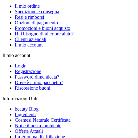
Il mio ordine
Spedizione e consegna
Resi e rimborsi
Opzioni di pagamento
Promozioni e buoni acquisto
Hai bisogno di ulteriore aiuto?
Clienti aziendali
Il mio account
Il mio account
Login
Registrazione
Password dimenticata?
Dove è il mio pacchetto?
Riscossione buoni
Informazioni Utili
beauty Blog
Ingredienti
Cosmesi Naturale Certificata
Noi e il nostro ambiente
Offerte Attuali
Programma di affiliazione