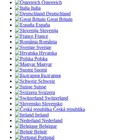
Österreich
Italia
Deutschland
Great Britain
España
Slovenija
France
România
Sverige
Hrvatska
Polska
Magyar
Suomi
България
Schweiz
Suisse
Svizzera
Switzerland
Slovensko
Česká republika
Ireland
Nederland
Belgique
België
Portugal