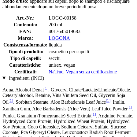
Modo d'uso:
applicare sui capelli dopo lo shampoo e risciacquare
abbondantemente dopo un breve periodo di posa.
Art.-Nr.:
LOGO-00158
Contenuto:
200 ml
EAN:
4017645019683
Marca:
LOGONA
Consistenza/formato:
liquida
Tipo di prodotto:
cosmetico per capelli
Tipo di capelli:
secchi
Caratteristiche:
unisex, vegan
Certificati:
NaTrue
,
Vegan senza certificazione
Ingredienti (INCI)
[1]
Aqua, Alcohol Denat
, Glyceryl Citrate/Lactate/Linoleate/Oleate,
Cetearylalcohol, Betaine, Vitis Vinifera Seed Oil, Glycerin Soja
[1]
[1]
Oil
, Sorbitan Stearate, Aloe Barbadensis Leaf Juice
, Inulin,
[1]
Xanthan Gum, Aloe Barbadensis (Aloe Vera) Leaf Juice Powder
,
[1]
Punica Granatum (Pomegranate) Seed Extrakt
, Arginine Ferulate,
Hydrolyzed Corn Protein, Hydrolized Wheat Protein, Hydrolyzed
Soy Protein, Coco Glucoside, Sodium Cetearyl Sulfate, Sucrose
Cocoate, Pca Glyceryl Oleate, Leuconostoc/ Radish Root Ferment