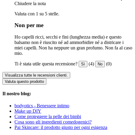
Chiudere la nota
Valuta con 1 su 5 stelle.
Non per me
Ho capelli ricci, secchi e fini (lunghezza media) e questo
balsamo non è riuscito né ad ammorbidire né a districare i
miei capelli. Non ha neppure un gran profumo. Non fa al caso
mio.
Ti è stata utile questa recensione?
(4)
(0)
Sì
No
Visualizza tutte le recensioni clienti.
Valuta questo prodotto
Il nostro blog:
bodyotics - Benessere intimo
Make up DIY
Come proteggere la pelle dei bimbi
Cosa sono gli ingredienti comedogenici?
Pai Skincare: il prodotto giusto per ogni esigenza