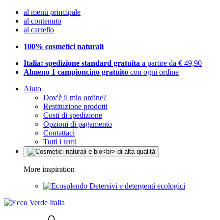
al menù principale
al contenuto
al carrello
100% cosmetici naturali
Italia: spedizione standard gratuita
a partire da € 49,90
Almeno 1 campioncino gratuito
con ogni ordine
Aiuto
Dov'è il mio ordine?
Restituzione prodotti
Costi di spedizione
Opzioni di pagamento
Contattaci
Tutti i temi
More inspiration
Detersivi e detergenti ecologici