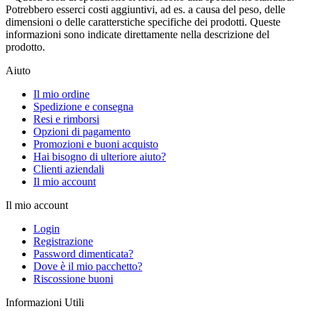
Potrebbero esserci costi aggiuntivi, ad es. a causa del peso, delle
dimensioni o delle caratterstiche specifiche dei prodotti. Queste
informazioni sono indicate direttamente nella descrizione del
prodotto.
Aiuto
Il mio ordine
Spedizione e consegna
Resi e rimborsi
Opzioni di pagamento
Promozioni e buoni acquisto
Hai bisogno di ulteriore aiuto?
Clienti aziendali
Il mio account
Il mio account
Login
Registrazione
Password dimenticata?
Dove è il mio pacchetto?
Riscossione buoni
Informazioni Utili