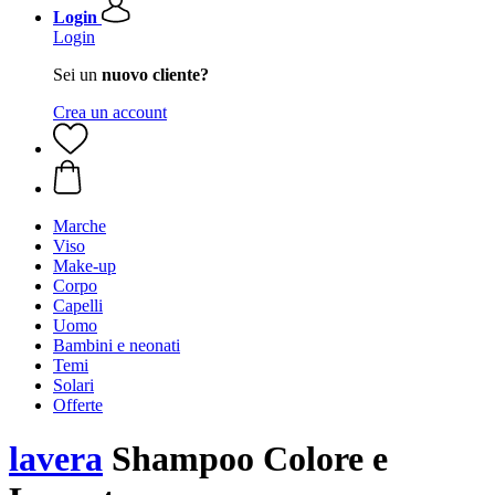
Login
Login
Sei un
nuovo cliente?
Crea un account
Marche
Viso
Make-up
Corpo
Capelli
Uomo
Bambini e neonati
Temi
Solari
Offerte
lavera
Shampoo Colore e