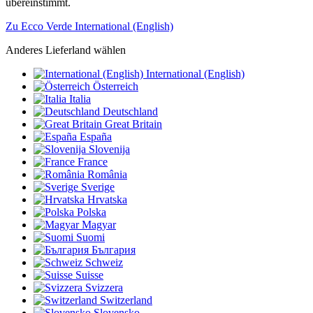
übereinstimmt.
Zu Ecco Verde International (English)
Anderes Lieferland wählen
International (English)
Österreich
Italia
Deutschland
Great Britain
España
Slovenija
France
România
Sverige
Hrvatska
Polska
Magyar
Suomi
България
Schweiz
Suisse
Svizzera
Switzerland
Slovensko