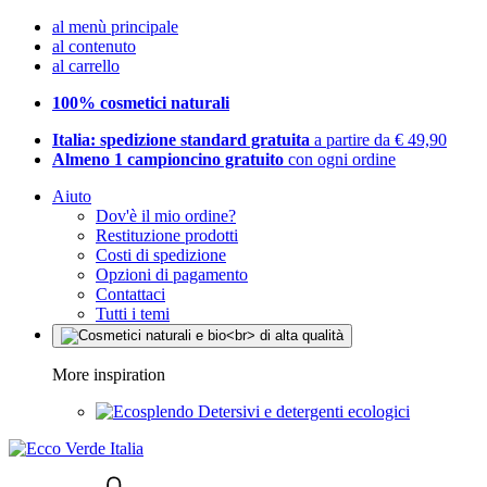
al menù principale
al contenuto
al carrello
100% cosmetici naturali
Italia: spedizione standard gratuita
a partire da € 49,90
Almeno 1 campioncino gratuito
con ogni ordine
Aiuto
Dov'è il mio ordine?
Restituzione prodotti
Costi di spedizione
Opzioni di pagamento
Contattaci
Tutti i temi
More inspiration
Detersivi e detergenti ecologici