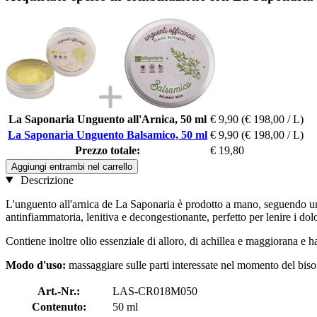
La Saponaria Unguento all'Arnica, 50 ml
€ 9,90
(€ 198,00 / L)
La Saponaria Unguento Balsamico, 50 ml
€ 9,90
(€ 198,00 / L)
Prezzo totale:
€ 19,80
Aggiungi entrambi nel carrello
Descrizione
L'unguento all'arnica de La Saponaria è prodotto a mano, seguendo una r
antinfiammatoria, lenitiva e decongestionante, perfetto per lenire i dolo
Contiene inoltre olio essenziale di alloro, di achillea e maggiorana e
Modo d'uso:
massaggiare sulle parti interessate nel momento del biso
Art.-Nr.:
LAS-CR018M050
Contenuto:
50 ml