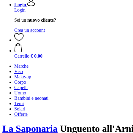
Login
Login
Sei un
nuovo cliente?
Crea un account
Carrello
€ 0,00
Marche
Viso
Make-up
Corpo
Capelli
Uomo
Bambini e neonati
Temi
Solari
Offerte
La Saponaria
Unguento all'Arni