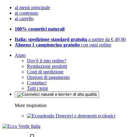
al menù principale
al contenuto
al carrello
100% cosmetici naturali
Italia: spedizione standard gratuita
a partire da € 49,90
Almeno 1 campioncino gratuito
con ogni ordine
Aiuto
Dov'è il mio ordine?
Restituzione prodotti
Costi di spedizione
Opzioni di pagamento
Contattaci
Tutti i temi
More inspiration
Detersivi e detergenti ecologici