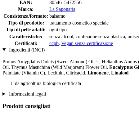
EAN:
8054615472556
Marca:
La Saponaria
Consistenza/formato:
balsamo
Tipo di prodotto:
trattamento cosmetico speciale
Tipi di pelle adatti:
ogni tipo
Caratteristiche:
senza alcool, confezione senza plastica, unise
Certificati:
ccpb
,
Vegan senza certificazione
Ingredienti (INCI)
[1]
Prunus Amygdalus Dulcis (Sweet Almond) Oil
, Helianthus Annus 
Oil, Thymus Mastichina (Wild Marjoram) Flower Oil,
Eucalyptus Gl
Palmitate (Vitamin C), Lecithin, Citricacid,
Limonene
,
Linalool
da agricoltura biologica certificata
Informazioni legali
Prodotti consigliati