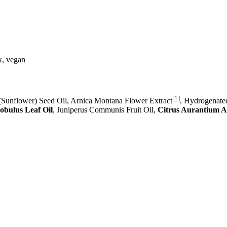
x, vegan
[1]
(Sunflower) Seed Oil, Arnica Montana Flower Extract
, Hydrogenate
obulus Leaf Oil
, Juniperus Communis Fruit Oil,
Citrus Aurantium Am