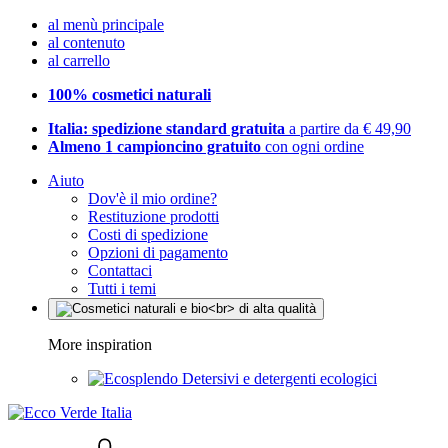
al menù principale
al contenuto
al carrello
100% cosmetici naturali
Italia: spedizione standard gratuita
a partire da € 49,90
Almeno 1 campioncino gratuito
con ogni ordine
Aiuto
Dov'è il mio ordine?
Restituzione prodotti
Costi di spedizione
Opzioni di pagamento
Contattaci
Tutti i temi
More inspiration
Detersivi e detergenti ecologici