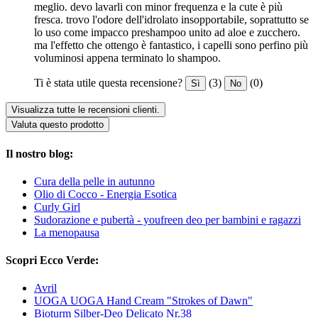
meglio. devo lavarli con minor frequenza e la cute è più
fresca. trovo l'odore dell'idrolato insopportabile, soprattutto se
lo uso come impacco preshampoo unito ad aloe e zucchero.
ma l'effetto che ottengo è fantastico, i capelli sono perfino più
voluminosi appena terminato lo shampoo.
Ti è stata utile questa recensione?
(3)
(0)
Sì
No
Visualizza tutte le recensioni clienti.
Valuta questo prodotto
Il nostro blog:
Cura della pelle in autunno
Olio di Cocco - Energia Esotica
Curly Girl
Sudorazione e pubertà - youfreen deo per bambini e ragazzi
La menopausa
Scopri Ecco Verde:
Avril
UOGA UOGA Hand Cream "Strokes of Dawn"
Bioturm Silber-Deo Delicato Nr.38