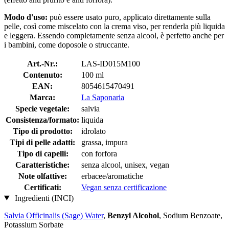
Modo d'uso:
può essere usato puro, applicato direttamente sulla
pelle, così come miscelato con la crema viso, per renderla più liquida
e leggera. Essendo completamente senza alcool, è perfetto anche per
i bambini, come doposole o struccante.
Art.-Nr.:
LAS-ID015M100
Contenuto:
100 ml
EAN:
8054615470491
Marca:
La Saponaria
Specie vegetale:
salvia
Consistenza/formato:
liquida
Tipo di prodotto:
idrolato
Tipi di pelle adatti:
grassa, impura
Tipo di capelli:
con forfora
Caratteristiche:
senza alcool, unisex, vegan
Note olfattive:
erbacee/aromatiche
Certificati:
Vegan senza certificazione
Ingredienti (INCI)
Salvia Officinalis (Sage) Water
,
Benzyl Alcohol
, Sodium Benzoate,
Potassium Sorbate