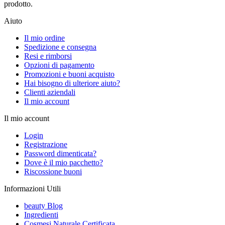
prodotto.
Aiuto
Il mio ordine
Spedizione e consegna
Resi e rimborsi
Opzioni di pagamento
Promozioni e buoni acquisto
Hai bisogno di ulteriore aiuto?
Clienti aziendali
Il mio account
Il mio account
Login
Registrazione
Password dimenticata?
Dove è il mio pacchetto?
Riscossione buoni
Informazioni Utili
beauty Blog
Ingredienti
Cosmesi Naturale Certificata