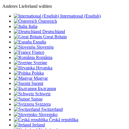
Anderes Lieferland wählen
International (English)
Österreich
Italia
Deutschland
Great Britain
España
Slovenija
France
România
Sverige
Hrvatska
Polska
Magyar
Suomi
България
Schweiz
Suisse
Svizzera
Switzerland
Slovensko
Česká republika
Ireland