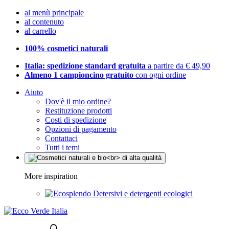
al menù principale
al contenuto
al carrello
100% cosmetici naturali
Italia: spedizione standard gratuita
a partire da € 49,90
Almeno 1 campioncino gratuito
con ogni ordine
Aiuto
Dov'è il mio ordine?
Restituzione prodotti
Costi di spedizione
Opzioni di pagamento
Contattaci
Tutti i temi
More inspiration
Detersivi e detergenti ecologici