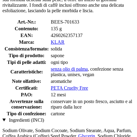
rivitalizzante. I fondi di caffè inclusi offrono anche una delicata
esfoliazione, lasciando la pelle morbida e liscia.
Art.-Nr.:
BEES-701633
Contenuto:
135 g
EAN:
4260262357137
Marca:
KLAR
Consistenza/formato:
solida
Tipo di prodotto:
sapone
Tipi di pelle adatti:
ogni tipo
senza olio di palma
, confezione senza
Caratteristiche:
plastica, unisex, vegan
Note olfattive:
aromatiche
Certificati:
PETA Cruelty Free
PAO:
12 mesi
Avvertenze sulla
conservare in un posto fresco, asciutto e al
conservazione:
riparo dalla luce
Tipo di confezione:
cartone
Ingredienti (INCI)
Sodium Olivate, Sodium Cocoate, Sodium Stearate, Aqua, Parfum,
Coffea Arabica (Coffee) Seed Powder,
Glycerin
, Sodium Chloride,