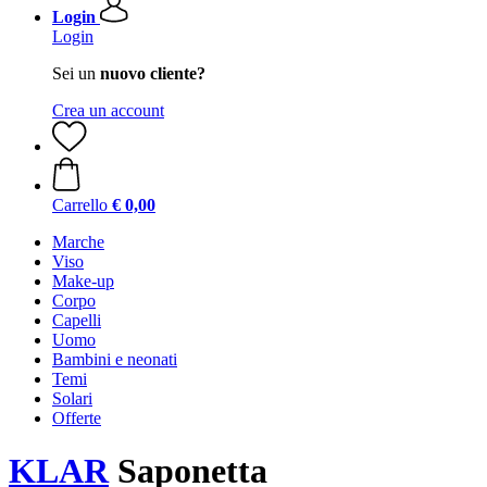
Login
Login
Sei un
nuovo cliente?
Crea un account
Carrello
€ 0,00
Marche
Viso
Make-up
Corpo
Capelli
Uomo
Bambini e neonati
Temi
Solari
Offerte
KLAR
Saponetta