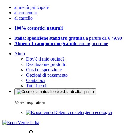
al menù principale
al contenuto
al carrello
100% cosmetici naturali
Italia: spedizione standard gratuita
a partire da € 49,90
Almeno 1 campioncino gratuito
con ogni ordine
Aiuto
Dov'è il mio ordine?
Restituzione prodotti
Costi di spedizione
Opzioni di pagamento
Contattaci
Tutti i temi
More inspiration
Detersivi e detergenti ecologici