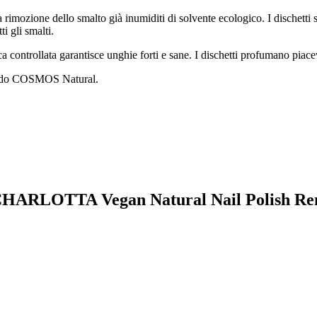
la rimozione dello smalto già inumiditi di solvente ecologico. I dischetti
i gli smalti.
a controllata garantisce unghie forti e sane. I dischetti profumano piace
econdo COSMOS Natural.
IA-CHARLOTTA Vegan Natural Nail Polish R