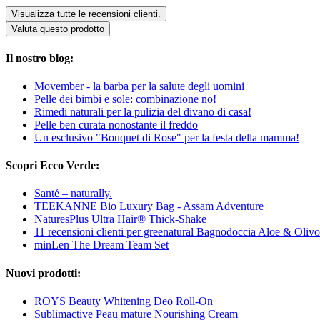
Visualizza tutte le recensioni clienti.
Valuta questo prodotto
Il nostro blog:
Movember - la barba per la salute degli uomini
Pelle dei bimbi e sole: combinazione no!
Rimedi naturali per la pulizia del divano di casa!
Pelle ben curata nonostante il freddo
Un esclusivo "Bouquet di Rose" per la festa della mamma!
Scopri Ecco Verde:
Santé – naturally.
TEEKANNE Bio Luxury Bag - Assam Adventure
NaturesPlus Ultra Hair® Thick-Shake
11 recensioni clienti per greenatural Bagnodoccia Aloe & Olivo
minLen The Dream Team Set
Nuovi prodotti:
ROYS Beauty Whitening Deo Roll-On
Sublimactive Peau mature Nourishing Cream