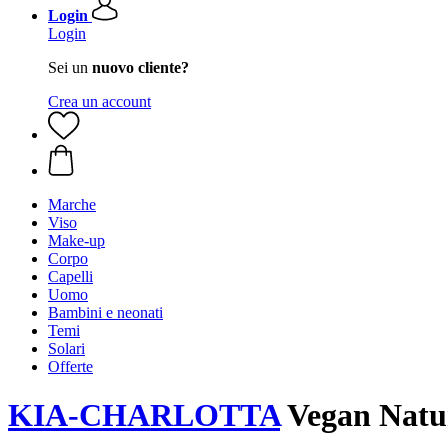
Login
Login
Sei un
nuovo cliente?
Crea un account
Marche
Viso
Make-up
Corpo
Capelli
Uomo
Bambini e neonati
Temi
Solari
Offerte
KIA-CHARLOTTA
Vegan Natur