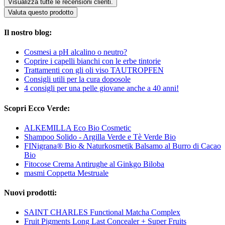
Visualizza tutte le recensioni clienti.
Valuta questo prodotto
Il nostro blog:
Cosmesi a pH alcalino o neutro?
Coprire i capelli bianchi con le erbe tintorie
Trattamenti con gli oli viso TAUTROPFEN
Consigli utili per la cura doposole
4 consigli per una pelle giovane anche a 40 anni!
Scopri Ecco Verde:
ALKEMILLA Eco Bio Cosmetic
Shampoo Solido - Argilla Verde e Tè Verde Bio
FINigrana® Bio & Naturkosmetik Balsamo al Burro di Cacao
Bio
Fitocose Crema Antirughe al Ginkgo Biloba
masmi Coppetta Mestruale
Nuovi prodotti:
SAINT CHARLES Functional Matcha Complex
Fruit Pigments Long Last Concealer + Super Fruits