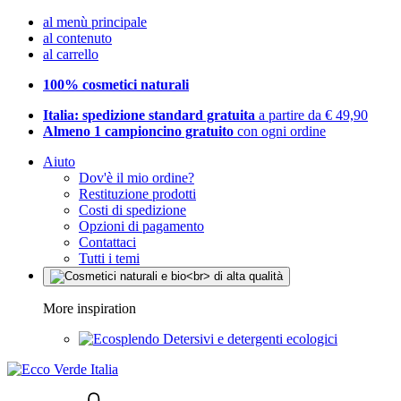
al menù principale
al contenuto
al carrello
100% cosmetici naturali
Italia: spedizione standard gratuita
a partire da € 49,90
Almeno 1 campioncino gratuito
con ogni ordine
Aiuto
Dov'è il mio ordine?
Restituzione prodotti
Costi di spedizione
Opzioni di pagamento
Contattaci
Tutti i temi
More inspiration
Detersivi e detergenti ecologici