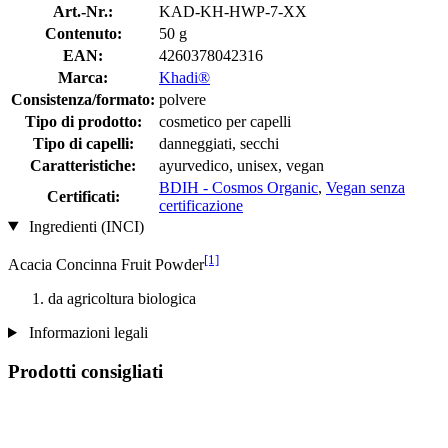
Art.-Nr.:
KAD-KH-HWP-7-XX
Contenuto:
50 g
EAN:
4260378042316
Marca:
Khadi®
Consistenza/formato:
polvere
Tipo di prodotto:
cosmetico per capelli
Tipo di capelli:
danneggiati, secchi
Caratteristiche:
ayurvedico, unisex, vegan
BDIH - Cosmos Organic
,
Vegan senza
Certificati:
certificazione
Ingredienti (INCI)
[1]
Acacia Concinna Fruit Powder
da agricoltura biologica
Informazioni legali
Prodotti consigliati