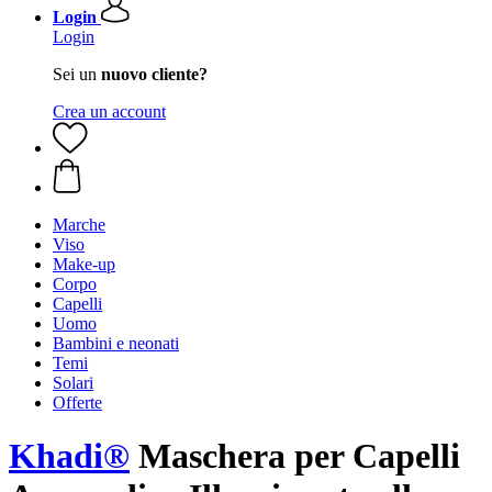
Login
Login
Sei un
nuovo cliente?
Crea un account
Marche
Viso
Make-up
Corpo
Capelli
Uomo
Bambini e neonati
Temi
Solari
Offerte
Khadi®
Maschera per Capelli