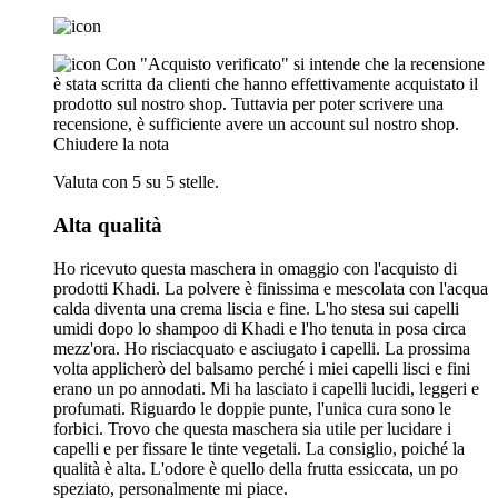
Con "Acquisto verificato" si intende che la recensione
è stata scritta da clienti che hanno effettivamente acquistato il
prodotto sul nostro shop. Tuttavia per poter scrivere una
recensione, è sufficiente avere un account sul nostro shop.
Chiudere la nota
Valuta con 5 su 5 stelle.
Alta qualità
Ho ricevuto questa maschera in omaggio con l'acquisto di
prodotti Khadi. La polvere è finissima e mescolata con l'acqua
calda diventa una crema liscia e fine. L'ho stesa sui capelli
umidi dopo lo shampoo di Khadi e l'ho tenuta in posa circa
mezz'ora. Ho risciacquato e asciugato i capelli. La prossima
volta applicherò del balsamo perché i miei capelli lisci e fini
erano un po annodati. Mi ha lasciato i capelli lucidi, leggeri e
profumati. Riguardo le doppie punte, l'unica cura sono le
forbici. Trovo che questa maschera sia utile per lucidare i
capelli e per fissare le tinte vegetali. La consiglio, poiché la
qualità è alta. L'odore è quello della frutta essiccata, un po
speziato, personalmente mi piace.