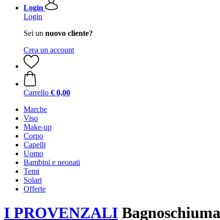
Login
Login
Sei un
nuovo cliente?
Crea un account
Carrello
€ 0,00
Marche
Viso
Make-up
Corpo
Capelli
Uomo
Bambini e neonati
Temi
Solari
Offerte
I PROVENZALI
Bagnoschiuma 