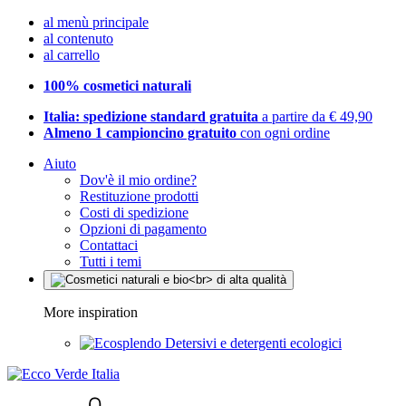
al menù principale
al contenuto
al carrello
100% cosmetici naturali
Italia: spedizione standard gratuita
a partire da € 49,90
Almeno 1 campioncino gratuito
con ogni ordine
Aiuto
Dov'è il mio ordine?
Restituzione prodotti
Costi di spedizione
Opzioni di pagamento
Contattaci
Tutti i temi
More inspiration
Detersivi e detergenti ecologici