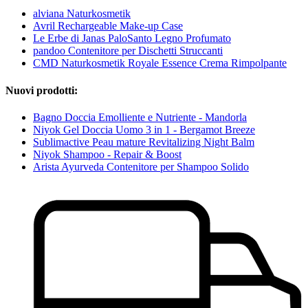
alviana Naturkosmetik
Avril Rechargeable Make-up Case
Le Erbe di Janas PaloSanto Legno Profumato
pandoo Contenitore per Dischetti Struccanti
CMD Naturkosmetik Royale Essence Crema Rimpolpante
Nuovi prodotti:
Bagno Doccia Emolliente e Nutriente - Mandorla
Niyok Gel Doccia Uomo 3 in 1 - Bergamot Breeze
Sublimactive Peau mature Revitalizing Night Balm
Niyok Shampoo - Repair & Boost
Arista Ayurveda Contenitore per Shampoo Solido