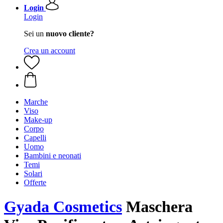
Login
Login
Sei un
nuovo cliente?
Crea un account
Marche
Viso
Make-up
Corpo
Capelli
Uomo
Bambini e neonati
Temi
Solari
Offerte
Gyada Cosmetics
Maschera