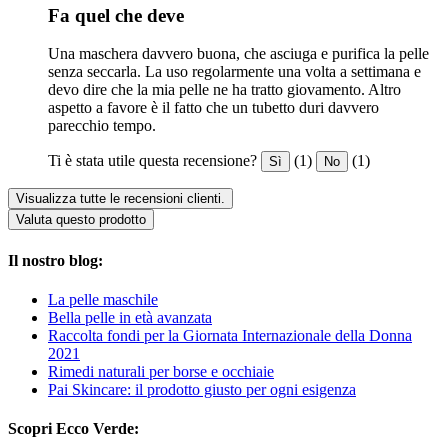
Fa quel che deve
Una maschera davvero buona, che asciuga e purifica la pelle
senza seccarla. La uso regolarmente una volta a settimana e
devo dire che la mia pelle ne ha tratto giovamento. Altro
aspetto a favore è il fatto che un tubetto duri davvero
parecchio tempo.
Ti è stata utile questa recensione?
(1)
(1)
Sì
No
Visualizza tutte le recensioni clienti.
Valuta questo prodotto
Il nostro blog:
La pelle maschile
Bella pelle in età avanzata
Raccolta fondi per la Giornata Internazionale della Donna
2021
Rimedi naturali per borse e occhiaie
Pai Skincare: il prodotto giusto per ogni esigenza
Scopri Ecco Verde: