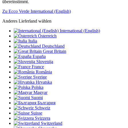
übereinstimmt.
Zu Ecco Verde International (English)
Anderes Lieferland wählen
International (English)
Österreich
Italia
Deutschland
Great Britain
España
Slovenija
France
România
Sverige
Hrvatska
Polska
Magyar
Suomi
България
Schweiz
Suisse
Svizzera
Switzerland