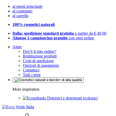
al menù principale
al contenuto
al carrello
100% cosmetici naturali
Italia: spedizione standard gratuita
a partire da € 49,90
Almeno 1 campioncino gratuito
con ogni ordine
Aiuto
Dov'è il mio ordine?
Restituzione prodotti
Costi di spedizione
Opzioni di pagamento
Contattaci
Tutti i temi
More inspiration
Detersivi e detergenti ecologici