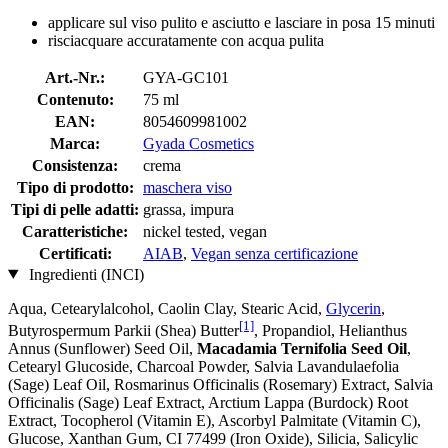
applicare sul viso pulito e asciutto e lasciare in posa 15 minuti
risciacquare accuratamente con acqua pulita
Art.-Nr.:
GYA-GC101
Contenuto:
75 ml
EAN:
8054609981002
Marca:
Gyada Cosmetics
Consistenza:
crema
Tipo di prodotto:
maschera viso
Tipi di pelle adatti:
grassa, impura
Caratteristiche:
nickel tested, vegan
Certificati:
AIAB
,
Vegan senza certificazione
Ingredienti (INCI)
Aqua, Cetearylalcohol, Caolin Clay, Stearic Acid,
Glycerin
,
[1]
Butyrospermum Parkii (Shea) Butter
, Propandiol, Helianthus
Annus (Sunflower) Seed Oil,
Macadamia Ternifolia Seed Oil
,
Cetearyl Glucoside, Charcoal Powder, Salvia Lavandulaefolia
(Sage) Leaf Oil, Rosmarinus Officinalis (Rosemary) Extract, Salvia
Officinalis (Sage) Leaf Extract, Arctium Lappa (Burdock) Root
Extract, Tocopherol (Vitamin E), Ascorbyl Palmitate (Vitamin C),
Glucose, Xanthan Gum, CI 77499 (Iron Oxide), Silicia, Salicylic