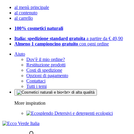
al menù principale
al contenuto
al carrello
100% cosmetici naturali
Italia: spedizione standard gratuita
a partire da € 49,90
Almeno 1 campioncino gratuito
con ogni ordine
Aiuto
Dov'è il mio ordine?
Restituzione prodotti
Costi di spedizione
Opzioni di pagamento
Contattaci
Tutti i temi
More inspiration
Detersivi e detergenti ecologici