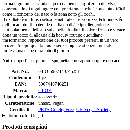
forma ergonomica si adatta perfettamente a ogni zona del viso,
consentendo di raggiungere con precisione anche le aree più difficili,
come il contorno del naso o la zona sotto gli occhi.
Il risultato è un finish setoso e naturale che valorizza la luminosità
dell’incarnato. Il materiale di alta qualità è ipoallergenico e
particolarmente delicato sulla pelle. Inoltre, il colore fresco e vivace
dona un tocco di allegria alla beauty routine quotidiana,
trasformando l’applicazione dei tuoi prodotti preferiti in un vero
piacere. Scopri quanto può essere semplice ottenere un look
professionale che dura tutto il giorno.
Nota
: dopo l’uso, pulire la spugnetta con sapone oppure con acqua.
Art.-Nr.:
GLO-5907440746251
Contenuto:
1 pz.
EAN:
5907440746251
Marca:
GLOV
Tipo di prodotto:
accessorio
Caratteristiche:
unisex, vegan
Certificati:
PETA Cruelty Free
,
UK Vegan Society
Informazioni legali
Prodotti consigliati