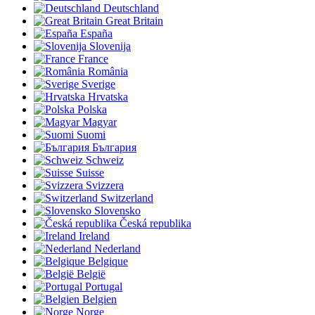
Deutschland
Great Britain
España
Slovenija
France
România
Sverige
Hrvatska
Polska
Magyar
Suomi
България
Schweiz
Suisse
Svizzera
Switzerland
Slovensko
Česká republika
Ireland
Nederland
Belgique
België
Portugal
Belgien
Norge