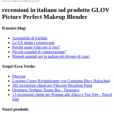
recensioni in italiano sul prodotto GLOV
Picture Perfect Makeup Blender
Il nostro blog:
Aromakids di Farfalla
La UE limita i conservanti
Perchè usare l'olio per il viso?
Piccoli consigli di conservazione!
Rimedi naturali per la pulizia del divano di casa!
Scopri Ecco Verde:
Fitocose
Lozione Corpo Rivitalizzante con Genziana Blu e Bakuchiol
102 recensioni clienti per Fitocose Bicarbon Pasta
Demmers Teehaus Tisana Bio - Tarassaco
13 recensioni clienti per Pomata allo Zinco e Tea Tree - Travel
Size
Nuovi prodotti: