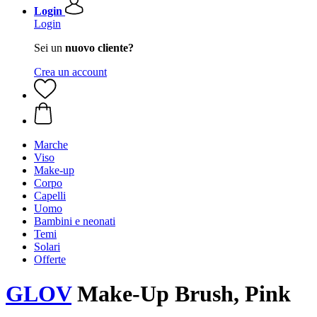
Login
Login
Sei un
nuovo cliente?
Crea un account
Marche
Viso
Make-up
Corpo
Capelli
Uomo
Bambini e neonati
Temi
Solari
Offerte
GLOV
Make-Up Brush, Pink