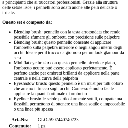
a principianti che ai truccatori professionisti. Grazie alla struttura
delle setole lisce, i pennelli sono adatti anche alle pelli delicate o
irritate.
Questo set è composto da:
Blending brush: pennello con la testa arrotondata che rende
possibile sfumare gli ombretti con precisione sulle palpebre
Blending brush
:
questo pennello consente di applicare
l'ombretto sulla palpebra inferiore o negli angoli interni degli
occhi. Ideale per il trucco da giorno o per un look glamour da
sera
Mini flat eye brush
:
con questo pennello piccolo e piatto,
l'ombretto neutro può essere applicato perfettamente. È
perfetto anche per ombretti brillanti da applicare nella parte
centrale e nella curva della palpebra
Eyeshadow brush
:
questo pennello è un must per tutti coloro
che amano il trucco sugli occhi. Con esso è molto facile
applicare la quantità ottimale di ombretto
Eyeliner brush
:
le setole particolarmente sottili, compatte ma
flessibili permettono di ottenere una linea sottile e impeccabile
o una linea più spessa
Art.-Nr.:
GLO-5907440740723
Contenuto:
1 pz.