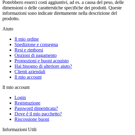
Potrebbero esserci costi aggiuntivi, ad es. a causa del peso, delle
dimensioni o delle caratterstiche specifiche dei prodotti. Queste
informazioni sono indicate direttamente nella descrizione del
prodotto.
Aiuto
Il mio ordine
Spedizione e consegna
Resi e rimborsi
Opzioni di pagamento
Promozioni e buoni acquisto
Hai bisogno di ulteriore aiuto?
Clienti aziendali
Il mio account
Il mio account
Login
Registrazione
Password dimenticata?
Dove è il mio pacchetto?
Riscossione buoni
Informazioni Utili