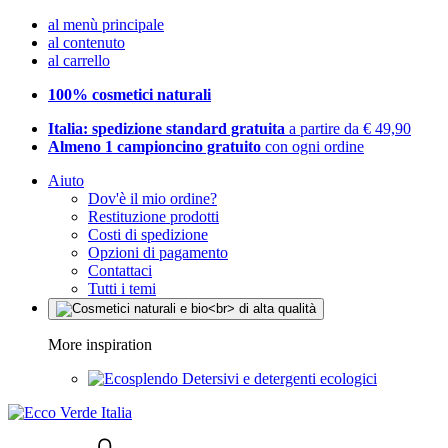
al menù principale
al contenuto
al carrello
100% cosmetici naturali
Italia: spedizione standard gratuita
a partire da € 49,90
Almeno 1 campioncino gratuito
con ogni ordine
Aiuto
Dov'è il mio ordine?
Restituzione prodotti
Costi di spedizione
Opzioni di pagamento
Contattaci
Tutti i temi
More inspiration
Detersivi e detergenti ecologici