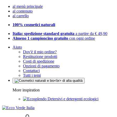
al menù principale
al contenuto
al carrello
100% cosmetici naturali
Italia: spedizione standard gratuita
a partire da € 49,90
Almeno 1 campioncino gratuito
con ogni ordine
Aiuto
Dov'è il mio ordine?
Restituzione prodotti
Costi di spedizione
Opzioni di pagamento
Contattaci
Tutti i temi
More inspiration
Detersivi e detergenti ecologici