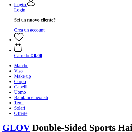
Login
Login
Sei un
nuovo cliente?
Crea un account
Carrello
€ 0,00
Marche
Viso
Make-up
Corpo
Capelli
Uomo
Bambini e neonati
Temi
Solari
Offerte
GLOV
Double-Sided Sports Hai