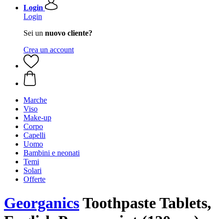
Login
Login
Sei un
nuovo cliente?
Crea un account
Marche
Viso
Make-up
Corpo
Capelli
Uomo
Bambini e neonati
Temi
Solari
Offerte
Georganics
Toothpaste Tablets,