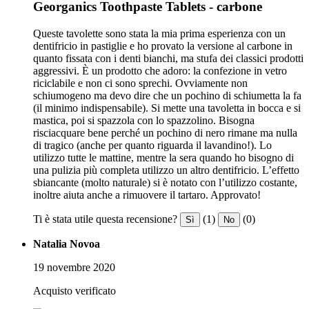
Georganics Toothpaste Tablets - carbone
Queste tavolette sono stata la mia prima esperienza con un
dentifricio in pastiglie e ho provato la versione al carbone in
quanto fissata con i denti bianchi, ma stufa dei classici prodotti
aggressivi. È un prodotto che adoro: la confezione in vetro
riciclabile e non ci sono sprechi. Ovviamente non
schiumogeno ma devo dire che un pochino di schiumetta la fa
(il minimo indispensabile). Si mette una tavoletta in bocca e si
mastica, poi si spazzola con lo spazzolino. Bisogna
risciacquare bene perché un pochino di nero rimane ma nulla
di tragico (anche per quanto riguarda il lavandino!). Lo
utilizzo tutte le mattine, mentre la sera quando ho bisogno di
una pulizia più completa utilizzo un altro dentifricio. L’effetto
sbiancante (molto naturale) si è notato con l’utilizzo costante,
inoltre aiuta anche a rimuovere il tartaro. Approvato!
Ti è stata utile questa recensione?
(1)
(0)
Sì
No
Natalia Novoa
19 novembre 2020
Acquisto verificato