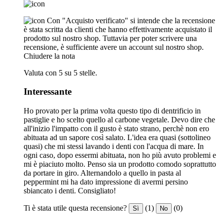
Con "Acquisto verificato" si intende che la recensione
è stata scritta da clienti che hanno effettivamente acquistato il
prodotto sul nostro shop. Tuttavia per poter scrivere una
recensione, è sufficiente avere un account sul nostro shop.
Chiudere la nota
Valuta con 5 su 5 stelle.
Interessante
Ho provato per la prima volta questo tipo di dentrificio in
pastiglie e ho scelto quello al carbone vegetale. Devo dire che
all'inizio l'impatto con il gusto è stato strano, perchè non ero
abituata ad un sapore così salato. L'idea era quasi (sottolineo
quasi) che mi stessi lavando i denti con l'acqua di mare. In
ogni caso, dopo essermi abituata, non ho più avuto problemi e
mi è piaciuto molto. Penso sia un prodotto comodo soprattutto
da portare in giro. Alternandolo a quello in pasta al
peppermint mi ha dato impressione di avermi persino
sbiancato i denti. Consigliato!
Ti è stata utile questa recensione?
(1)
(0)
Sì
No