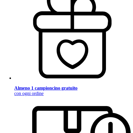
Almeno 1 campioncino gratuito
con ogni ordine