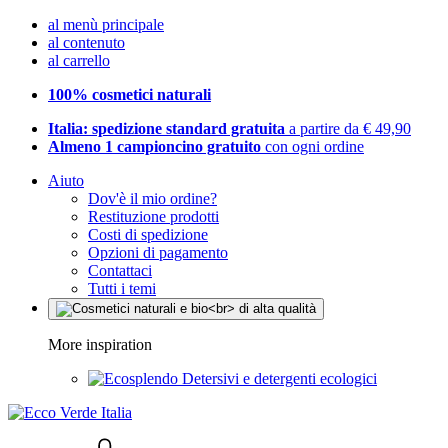
al menù principale
al contenuto
al carrello
100% cosmetici naturali
Italia: spedizione standard gratuita
a partire da € 49,90
Almeno 1 campioncino gratuito
con ogni ordine
Aiuto
Dov'è il mio ordine?
Restituzione prodotti
Costi di spedizione
Opzioni di pagamento
Contattaci
Tutti i temi
More inspiration
Detersivi e detergenti ecologici