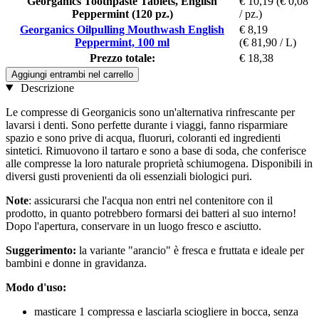
Georganics Toothpaste Tablets, English
€ 10,19
(€ 0,08
Peppermint (120 pz.)
/ pz.)
Georganics Oilpulling Mouthwash English
€ 8,19
Peppermint, 100 ml
(€ 81,90 / L)
Prezzo totale:
€ 18,38
Aggiungi entrambi nel carrello
Descrizione
Le compresse di Georganicis sono un'alternativa rinfrescante per
lavarsi i denti. Sono perfette durante i viaggi, fanno risparmiare
spazio e sono prive di acqua, fluoruri, coloranti ed ingredienti
sintetici. Rimuovono il tartaro e sono a base di soda, che conferisce
alle compresse la loro naturale proprietà schiumogena. Disponibili in
diversi gusti provenienti da oli essenziali biologici puri.
Note
: assicurarsi che l'acqua non entri nel contenitore con il
prodotto, in quanto potrebbero formarsi dei batteri al suo interno!
Dopo l'apertura, conservare in un luogo fresco e asciutto.
Suggerimento:
la variante "arancio" è fresca e fruttata e ideale per
bambini e donne in gravidanza.
Modo d'uso:
masticare 1 compressa e lasciarla sciogliere in bocca, senza