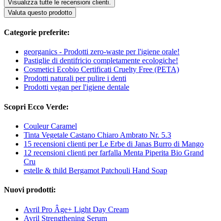
Visualizza tutte le recensioni clienti.
Valuta questo prodotto
Categorie preferite:
georganics - Prodotti zero-waste per l'igiene orale!
Pastiglie di dentifricio completamente ecologiche!
Cosmetici Ecobio Certificati Cruelty Free (PETA)
Prodotti naturali per pulire i denti
Prodotti vegan per l'igiene dentale
Scopri Ecco Verde:
Couleur Caramel
Tinta Vegetale Castano Chiaro Ambrato Nr. 5.3
15 recensioni clienti per Le Erbe di Janas Burro di Mango
12 recensioni clienti per farfalla Menta Piperita Bio Grand
Cru
estelle & thild Bergamot Patchouli Hand Soap
Nuovi prodotti:
Avril Pro Âge+ Light Day Cream
Avril Strengthening Serum