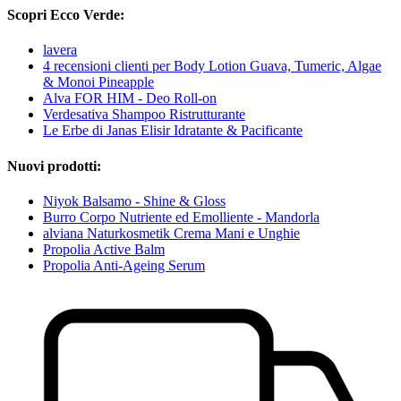
Scopri Ecco Verde:
lavera
4 recensioni clienti per Body Lotion Guava, Tumeric, Algae
& Monoi Pineapple
Alva FOR HIM - Deo Roll-on
Verdesativa Shampoo Ristrutturante
Le Erbe di Janas Elisir Idratante & Pacificante
Nuovi prodotti:
Niyok Balsamo - Shine & Gloss
Burro Corpo Nutriente ed Emolliente - Mandorla
alviana Naturkosmetik Crema Mani e Unghie
Propolia Active Balm
Propolia Anti-Ageing Serum