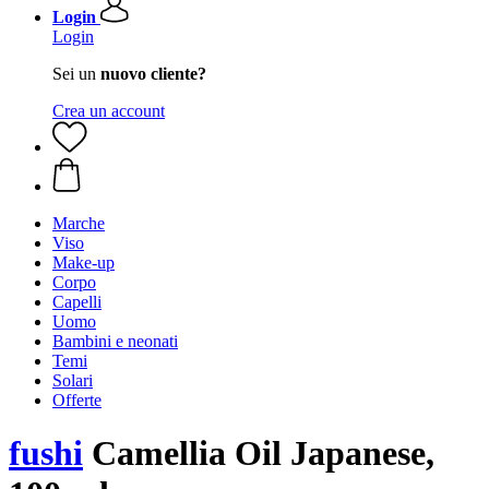
Login
Login
Sei un
nuovo cliente?
Crea un account
Marche
Viso
Make-up
Corpo
Capelli
Uomo
Bambini e neonati
Temi
Solari
Offerte
fushi
Camellia Oil Japanese,