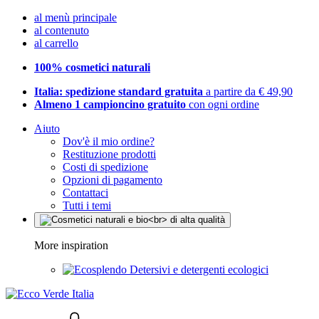
al menù principale
al contenuto
al carrello
100% cosmetici naturali
Italia: spedizione standard gratuita
a partire da € 49,90
Almeno 1 campioncino gratuito
con ogni ordine
Aiuto
Dov'è il mio ordine?
Restituzione prodotti
Costi di spedizione
Opzioni di pagamento
Contattaci
Tutti i temi
More inspiration
Detersivi e detergenti ecologici