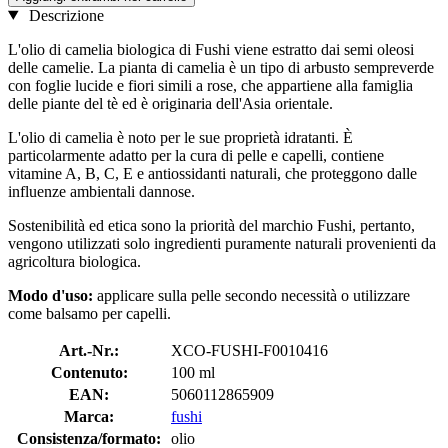
Descrizione
L'olio di camelia biologica di Fushi viene estratto dai semi oleosi
delle camelie. La pianta di camelia è un tipo di arbusto sempreverde
con foglie lucide e fiori simili a rose, che appartiene alla famiglia
delle piante del tè ed è originaria dell'Asia orientale.
L'olio di camelia è noto per le sue proprietà idratanti. È
particolarmente adatto per la cura di pelle e capelli, contiene
vitamine A, B, C, E e antiossidanti naturali, che proteggono dalle
influenze ambientali dannose.
Sostenibilità ed etica sono la priorità del marchio Fushi, pertanto,
vengono utilizzati solo ingredienti puramente naturali provenienti da
agricoltura biologica.
Modo d'uso:
applicare sulla pelle secondo necessità o utilizzare
come balsamo per capelli.
Art.-Nr.:
XCO-FUSHI-F0010416
Contenuto:
100 ml
EAN:
5060112865909
Marca:
fushi
Consistenza/formato:
olio