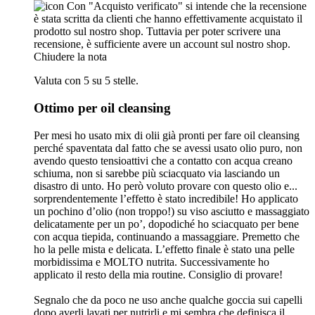
Con "Acquisto verificato" si intende che la recensione
è stata scritta da clienti che hanno effettivamente acquistato il
prodotto sul nostro shop. Tuttavia per poter scrivere una
recensione, è sufficiente avere un account sul nostro shop.
Chiudere la nota
Valuta con 5 su 5 stelle.
Ottimo per oil cleansing
Per mesi ho usato mix di olii già pronti per fare oil cleansing
perché spaventata dal fatto che se avessi usato olio puro, non
avendo questo tensioattivi che a contatto con acqua creano
schiuma, non si sarebbe più sciacquato via lasciando un
disastro di unto. Ho però voluto provare con questo olio e...
sorprendentemente l’effetto è stato incredibile! Ho applicato
un pochino d’olio (non troppo!) su viso asciutto e massaggiato
delicatamente per un po’, dopodiché ho sciacquato per bene
con acqua tiepida, continuando a massaggiare. Premetto che
ho la pelle mista e delicata. L’effetto finale è stato una pelle
morbidissima e MOLTO nutrita. Successivamente ho
applicato il resto della mia routine. Consiglio di provare!
Segnalo che da poco ne uso anche qualche goccia sui capelli
dopo averli lavati per nutrirli e mi sembra che definisca il