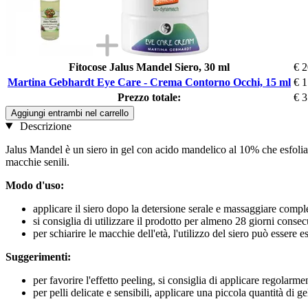
Fitocose Jalus Mandel Siero, 30 ml
€ 2
Martina Gebhardt Eye Care - Crema Contorno Occhi, 15 ml
€ 1
Prezzo totale:
€ 3
Aggiungi entrambi nel carrello
Descrizione
Jalus Mandel è un siero in gel con acido mandelico al 10% che esfolia de
macchie senili.
Modo d'uso:
applicare il siero dopo la detersione serale e massaggiare comp
si consiglia di utilizzare il prodotto per almeno 28 giorni consecu
per schiarire le macchie dell'età, l'utilizzo del siero può essere 
Suggerimenti:
per favorire l'effetto peeling, si consiglia di applicare regolar
per pelli delicate e sensibili, applicare una piccola quantità di