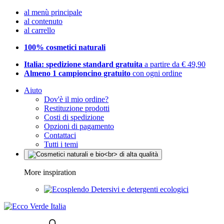
al menù principale
al contenuto
al carrello
100% cosmetici naturali
Italia: spedizione standard gratuita
a partire da € 49,90
Almeno 1 campioncino gratuito
con ogni ordine
Aiuto
Dov'è il mio ordine?
Restituzione prodotti
Costi di spedizione
Opzioni di pagamento
Contattaci
Tutti i temi
More inspiration
Detersivi e detergenti ecologici