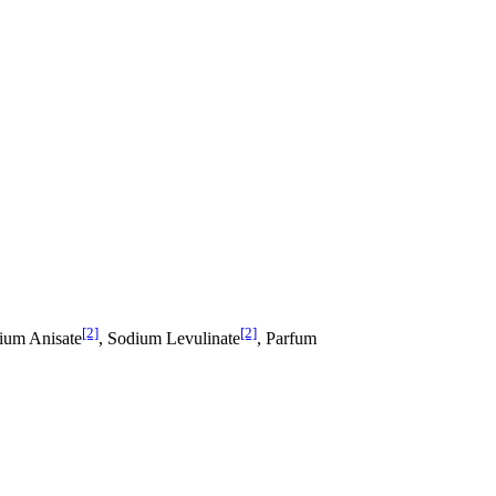
[2]
[2]
ium Anisate
, Sodium Levulinate
, Parfum