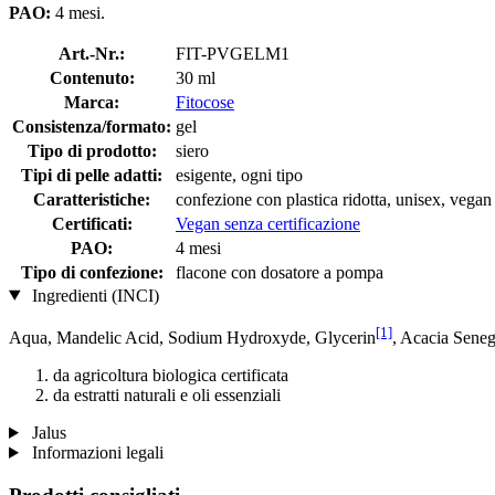
PAO:
4 mesi.
Art.-Nr.:
FIT-PVGELM1
Contenuto:
30 ml
Marca:
Fitocose
Consistenza/formato:
gel
Tipo di prodotto:
siero
Tipi di pelle adatti:
esigente, ogni tipo
Caratteristiche:
confezione con plastica ridotta, unisex, vegan
Certificati:
Vegan senza certificazione
PAO:
4 mesi
Tipo di confezione:
flacone con dosatore a pompa
Ingredienti (INCI)
[1]
Aqua, Mandelic Acid, Sodium Hydroxyde, Glycerin
, Acacia Sene
da agricoltura biologica certificata
da estratti naturali e oli essenziali
Jalus
Informazioni legali