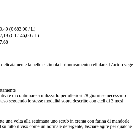
0,49
(€ 683,00 / L)
7,19
(€ 1.146,00 / L)
7,68
licatamente la pelle e stimola il rinnovamento cellulare. L'acido vegetal
letamente
tivi e di continuare a utilizzarlo per ulteriori 28 giorni se necessario
esteso seguendo le stesse modalità sopra descritte con cicli di 3 mesi
mente una volta alla settimana uno scrub in crema con farina di mandorle
 gel su tutto il viso come un normale detergente, lasciare agire per qual