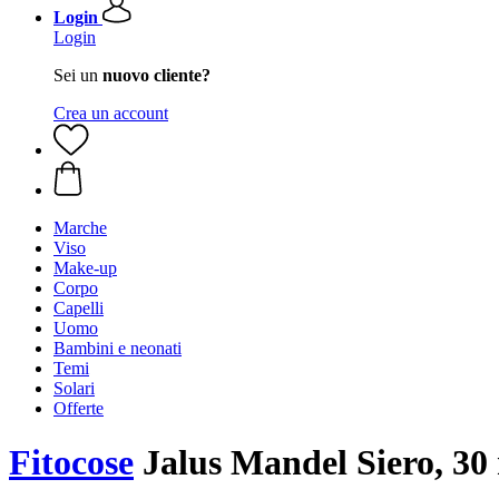
Login
Login
Sei un
nuovo cliente?
Crea un account
Marche
Viso
Make-up
Corpo
Capelli
Uomo
Bambini e neonati
Temi
Solari
Offerte
Fitocose
Jalus Mandel Siero, 30