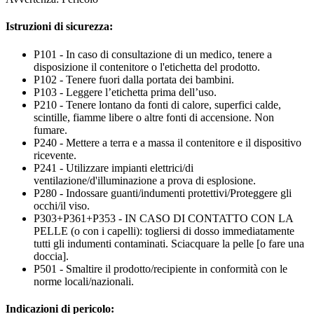
Istruzioni di sicurezza:
P101 - In caso di consultazione di un medico, tenere a
disposizione il contenitore o l'etichetta del prodotto.
P102 - Tenere fuori dalla portata dei bambini.
P103 - Leggere l’etichetta prima dell’uso.
P210 - Tenere lontano da fonti di calore, superfici calde,
scintille, fiamme libere o altre fonti di accensione. Non
fumare.
P240 - Mettere a terra e a massa il contenitore e il dispositivo
ricevente.
P241 - Utilizzare impianti elettrici/di
ventilazione/d'illuminazione a prova di esplosione.
P280 - Indossare guanti/indumenti protettivi/Proteggere gli
occhi/il viso.
P303+P361+P353 - IN CASO DI CONTATTO CON LA
PELLE (o con i capelli): togliersi di dosso immediatamente
tutti gli indumenti contaminati. Sciacquare la pelle [o fare una
doccia].
P501 - Smaltire il prodotto/recipiente in conformità con le
norme locali/nazionali.
Indicazioni di pericolo: