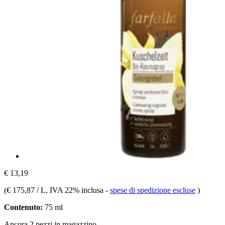
€ 13,19
(
€ 175,87 / L
, IVA 22% inclusa
-
spese di spedizione escluse
)
Contenuto:
75 ml
Ancora 2 pezzi in magazzino