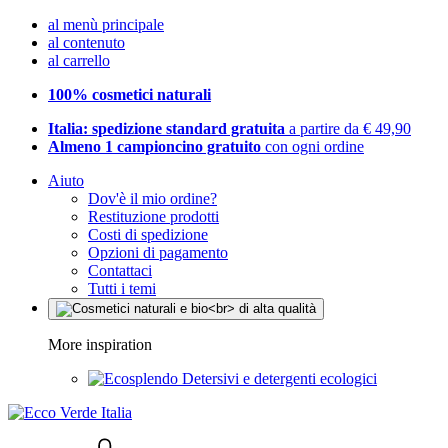
al menù principale
al contenuto
al carrello
100% cosmetici naturali
Italia: spedizione standard gratuita
a partire da € 49,90
Almeno 1 campioncino gratuito
con ogni ordine
Aiuto
Dov'è il mio ordine?
Restituzione prodotti
Costi di spedizione
Opzioni di pagamento
Contattaci
Tutti i temi
More inspiration
Detersivi e detergenti ecologici