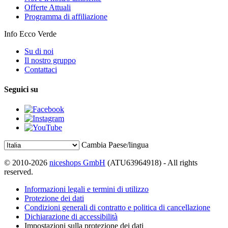
Offerte Attuali
Programma di affiliazione
Info Ecco Verde
Su di noi
Il nostro gruppo
Contattaci
Seguici su
Cambia Paese/lingua
© 2010-2026
niceshops GmbH
(ATU63964918) - All rights
reserved.
Informazioni legali e termini di utilizzo
Protezione dei dati
Condizioni generali di contratto e politica di cancellazione
Dichiarazione di accessibilità
Impostazioni sulla protezione dei dati