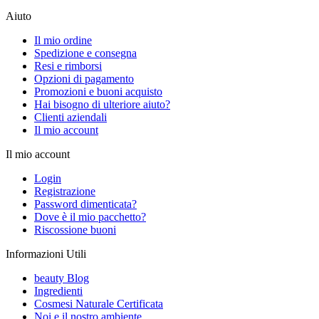
Aiuto
Il mio ordine
Spedizione e consegna
Resi e rimborsi
Opzioni di pagamento
Promozioni e buoni acquisto
Hai bisogno di ulteriore aiuto?
Clienti aziendali
Il mio account
Il mio account
Login
Registrazione
Password dimenticata?
Dove è il mio pacchetto?
Riscossione buoni
Informazioni Utili
beauty Blog
Ingredienti
Cosmesi Naturale Certificata
Noi e il nostro ambiente