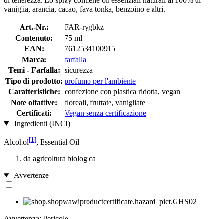
di tenerezza. Lo spray contiene oli essenziali naturali al 100% di
vaniglia, arancia, cacao, fava tonka, benzoino e altri.
Art.-Nr.:
FAR-rygbkz
Contenuto:
75 ml
EAN:
7612534100915
Marca:
farfalla
Temi - Farfalla:
sicurezza
Tipo di prodotto:
profumo per l'ambiente
Caratteristiche:
confezione con plastica ridotta, vegan
Note olfattive:
floreali, fruttate, vanigliate
Certificati:
Vegan senza certificazione
Ingredienti (INCI)
[1]
Alcohol
, Essential Oil
da agricoltura biologica
Avvertenze
Avvertenza: Pericolo