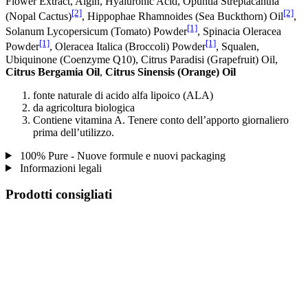
Flower Extract, Algin, Hyaluronic Acid, Opuntia Streptacantha
[2]
[2]
(Nopal Cactus)
, Hippophae Rhamnoides (Sea Buckthorn) Oil
,
[1]
Solanum Lycopersicum (Tomato) Powder
, Spinacia Oleracea
[1]
[1]
Powder
, Oleracea Italica (Broccoli) Powder
, Squalen,
Ubiquinone (Coenzyme Q10), Citrus Paradisi (Grapefruit) Oil,
Citrus Bergamia Oil
,
Citrus Sinensis (Orange) Oil
fonte naturale di acido alfa lipoico (ALA)
da agricoltura biologica
Contiene vitamina A. Tenere conto dell’apporto giornaliero
prima dell’utilizzo.
100% Pure - Nuove formule e nuovi packaging
Informazioni legali
Prodotti consigliati