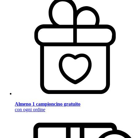
Almeno 1 campioncino gratuito
con ogni ordine