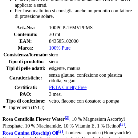
applicato a strati.
Per l'uso mattutino si consiglia anche un prodotto con fattore
di protezione solare.
Art.-Nr.:
100PCP-1FMVPPMS
Contenuto:
30 ml
EAN:
843585102000
Marca:
100% Pure
Consistenza/formato:
siero
Tipo di prodotto:
siero
Tipi di pelle adatti:
esigente, matura
senza glutine, confezione con plastica
Caratteristiche:
ridotta, vegan
Certificati:
PETA Cruelty Free
PAO:
3 mesi
Tipo di confezione:
vetro, flacone con dosatore a pompa
Ingredienti (INCI)
[2]
Rosa Centifolia Flower Water
, 10 % Magnesium Ascorbyl
[3]
Phosphate, 10 % Niacinamide, 10 % Vitamin E, 1 % Retinol
,
[2]
Rosa Canina (Rosehip) Oil
, Lonicera Japonica (Honeysuckle)