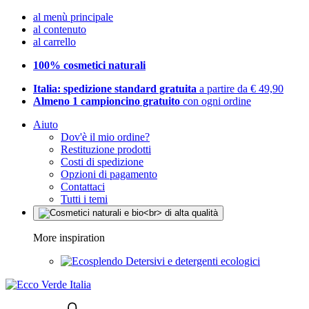
al menù principale
al contenuto
al carrello
100% cosmetici naturali
Italia: spedizione standard gratuita
a partire da € 49,90
Almeno 1 campioncino gratuito
con ogni ordine
Aiuto
Dov'è il mio ordine?
Restituzione prodotti
Costi di spedizione
Opzioni di pagamento
Contattaci
Tutti i temi
More inspiration
Detersivi e detergenti ecologici