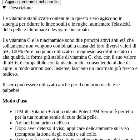
Aggiungi entrambi nel carrello
Descrizione
Le vitamine stabilizzate contenute in questo siero agiscono in
sinergia per ridurre le linee sottili e le rughe, aumentare l'elasticità
della pelle e illuminare e levigare l'incarnato.
La vitamina C e la niacinamide sono due principi attivi anti-età che
solitamente non vengono combinati a causa dei loro diversi valori di
pH. 100% Pure ha quindi utilizzato il magnesio ascorbil fosfato di
alta qualità, la forma più stabile di vitamina C, che, con il suo valore
di pH 6, è compatibile con la niacinamide, consentendo ai due di
agire in modo armonioso. Insieme, lasciano un incarnato più fresco e
radioso.
Il siero può essere utilizzato anche per il contorno occhi e le
palpebre.
Modo d'uso
Il Multi-Vitamin + Antioxidants Potent PM Serum è perfetto
per la tua routine serale di cura della pelle.
Agitare bene prima dell'uso.
Dopo aver deterso il viso, applicare delicatamente sul viso
(compresa la zona degli occhi) e sul collo.
Il siero può essere utilizzato in combinazione con altri sieri e