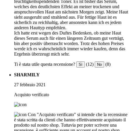
feuchtigkeitsspendenden Toner. Es ist bisher das Serum,
welches den deutlichsten Effekt an meiner trockenen und
anspruchsvollen Haut am nächsten Morgen zeigt. Meine Haut
sieht ausgeruht und strahlend aus. Für fettige Haut ist es
sicherlich zu reichhaltig, aber ansonsten kann ich es jedem
anderen Hauttyp empfehlen.
Ich hatte erst wegen des Duftes Bedenken, ob meine Haut
dieses Serum auch für einen längeren Zeitraum gut verträgt,
bin aber positiv überrascht worden. Trotz des hohen Preises
werde ich es wahrscheinlich immer wieder kaufen, denn das
Ergebnis überzeugt mich sehr.
Ti è stata utile questa recensione?
(12)
(8)
Sì
No
SHARMILY
27 febbraio 2021
Acquisto verificato
Con "Acquisto verificato" si intende che la recensione
è stata scritta da clienti che hanno effettivamente acquistato il
prodotto sul nostro shop. Tuttavia per poter scrivere una
recensione, è sufficiente avere un account sul nostro shop.