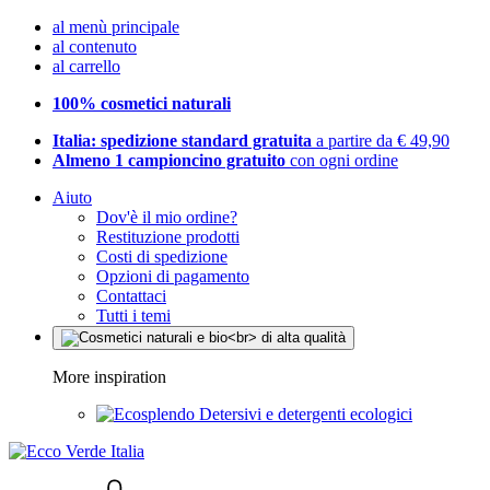
al menù principale
al contenuto
al carrello
100% cosmetici naturali
Italia: spedizione standard gratuita
a partire da € 49,90
Almeno 1 campioncino gratuito
con ogni ordine
Aiuto
Dov'è il mio ordine?
Restituzione prodotti
Costi di spedizione
Opzioni di pagamento
Contattaci
Tutti i temi
More inspiration
Detersivi e detergenti ecologici