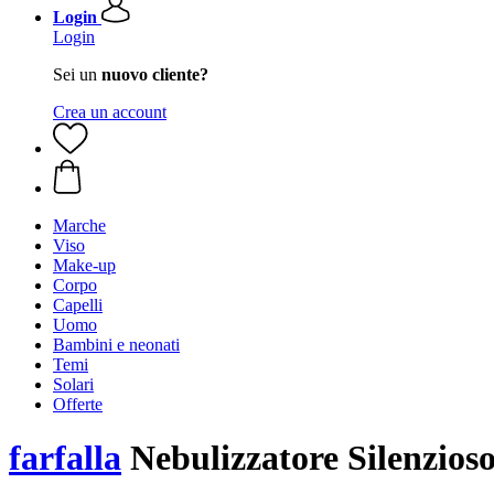
Login
Login
Sei un
nuovo cliente?
Crea un account
Marche
Viso
Make-up
Corpo
Capelli
Uomo
Bambini e neonati
Temi
Solari
Offerte
farfalla
Nebulizzatore Silenzioso