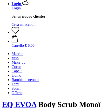
Login
Login
Sei un
nuovo cliente?
Crea un account
Carrello
€ 0,00
Marche
Viso
Make-up
Corpo
Capelli
Uomo
Bambini e neonati
Temi
Solari
Offerte
EQ EVOA
Body Scrub Monoï