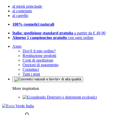
al menù principale
al contenuto
al carrello
100% cosmetici naturali
Italia: spedizione standard gratuita
a partire da € 49,90
Almeno 1 campioncino gratuito
con ogni ordine
Aiuto
Dov'è il mio ordine?
Restituzione prodotti
Costi di spedizione
Opzioni di pagamento
Contattaci
Tutti i temi
More inspiration
Detersivi e detergenti ecologici