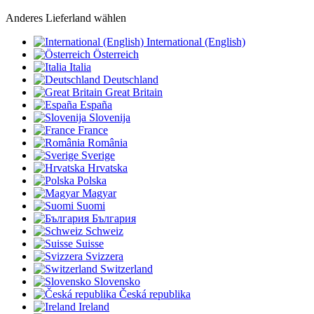
Anderes Lieferland wählen
International (English)
Österreich
Italia
Deutschland
Great Britain
España
Slovenija
France
România
Sverige
Hrvatska
Polska
Magyar
Suomi
България
Schweiz
Suisse
Svizzera
Switzerland
Slovensko
Česká republika
Ireland