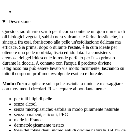
Descrizione
Questo straordinario scrub per il corpo contiene un gran numero di
oli biologici vegetali, sabbia nera vulcanica e farina fossile che, in
sinergia fra essi, forniscono alla pelle un'esfoliazione delicata ma
efficace. Sia prima, dopo o durante l'estate, è la cura ideale per
ottenere una pelle morbida, liscia ed idratata. La consistenza
cremosa del gel iridescente lo rende perfetto per l'uso prima o
durante la doccia. A contatto con l'acqua il prodotto diviene
lattiginoso ma può essere lavato via molto facilmente, lasciando su
tutto il corpo un profumo avvolgente esotico e floreale.
Modo d'uso:
applicare sulla pelle asciutta o umida e massaggiare
con movimenti circolari. Risciacquare abbondantemente.
per tutti i tipi di pelle
senza alcool
senza microplastiche: esfolia in modo puramente naturale
senza parabeni, siliconi, PEG
made in France
dermatologicamente testato
99% del totale degli ingredienti di origine naturale, 69,1% da