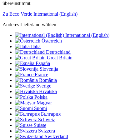
übereinstimmt.
Zu Ecco Verde International (English)
Anderes Lieferland wählen
International (English)
Österreich
Italia
Deutschland
Great Britain
España
Slovenija
France
România
Sverige
Hrvatska
Polska
Magyar
Suomi
България
Schweiz
Suisse
Svizzera
Switzerland