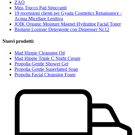
ZAO
Miss Trucco Pad Struccanti
19 recensioni clienti per Gyada Cosmetics Renaissance -
Acqua Micellare Lenitiva
JOIK Organic Moisture Magnet Hydrating Facial Toner
Bioturm Lozione Detergente con Dispenser Nr.12
Nuovi prodotti:
Mad Hippie Cleansing Oil
Mad Hippie Triple C Night Cream
Propolia Gentle Shower Gel
Propolia Gentle Superfatted Soap
Propolia Facial Cleansing Foam