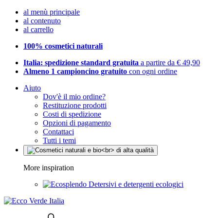
al menù principale
al contenuto
al carrello
100% cosmetici naturali
Italia: spedizione standard gratuita
a partire da € 49,90
Almeno 1 campioncino gratuito
con ogni ordine
Aiuto
Dov'è il mio ordine?
Restituzione prodotti
Costi di spedizione
Opzioni di pagamento
Contattaci
Tutti i temi
More inspiration
Detersivi e detergenti ecologici