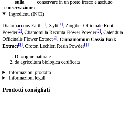
sulla
conservare in un posto fresco e asciutto
conservazione:
Ingredienti (INCI)
[1]
[1]
Diatomaceous Earth
, Xylit
, Zingiber Officinale Root
[2]
[2]
Powder
, Chamomilla Recutita Flower Powder
, Calendula
[2]
Officinalis Flower Extract
,
Cinnamomum Cassia Bark
[2]
[1]
Extract
, Croton Lechleri Resin Powder
Di origine naturale
da agricoltura biologica certificata
Informazioni prodotto
Informazioni legali
Prodotti consigliati