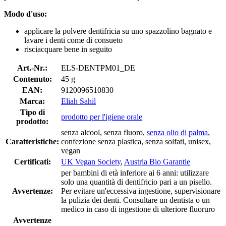
Modo d'uso:
applicare la polvere dentifricia su uno spazzolino bagnato e
lavare i denti come di consueto
risciacquare bene in seguito
Art.-Nr.:
ELS-DENTPM01_DE
Contenuto:
45 g
EAN:
9120096510830
Marca:
Eliah Sahil
Tipo di
prodotto per l'igiene orale
prodotto:
senza alcool, senza fluoro,
senza olio di palma
,
Caratteristiche:
confezione senza plastica, senza solfati, unisex,
vegan
Certificati:
UK Vegan Society
,
Austria Bio Garantie
per bambini di età inferiore ai 6 anni: utilizzare
solo una quantità di dentifricio pari a un pisello.
Avvertenze:
Per evitare un'eccessiva ingestione, supervisionare
la pulizia dei denti. Consultare un dentista o un
medico in caso di ingestione di ulteriore fluoruro
Avvertenze