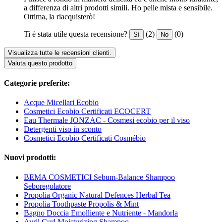
a differenza di altri prodotti simili. Ho pelle mista e sensibile.
Ottima, la riacquisterò!
Ti è stata utile questa recensione?
(2)
(0)
Sì
No
Visualizza tutte le recensioni clienti.
Valuta questo prodotto
Categorie preferite:
Acque Micellari Ecobio
Cosmetici Ecobio Certificati ECOCERT
Eau Thermale JONZAC - Cosmesi ecobio per il viso
Detergenti viso in sconto
Cosmetici Ecobio Certificati Cosmébio
Nuovi prodotti:
BEMA COSMETICI Sebum-Balance Shampoo
Seboregolatore
Propolia Organic Natural Defences Herbal Tea
Propolia Toothpaste Propolis & Mint
Bagno Doccia Emolliente e Nutriente - Mandorla
Avril Curl Moisturizing Shampoo