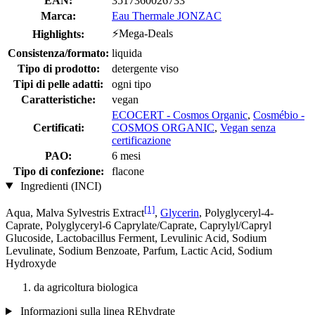
EAN:
3517360026733
Marca:
Eau Thermale JONZAC
⚡Mega-Deals
Highlights:
Consistenza/formato:
liquida
Tipo di prodotto:
detergente viso
Tipi di pelle adatti:
ogni tipo
Caratteristiche:
vegan
ECOCERT - Cosmos Organic
,
Cosmébio -
Certificati:
COSMOS ORGANIC
,
Vegan senza
certificazione
PAO:
6 mesi
Tipo di confezione:
flacone
Ingredienti (INCI)
[1]
Aqua, Malva Sylvestris Extract
,
Glycerin
, Polyglyceryl-4-
Caprate, Polyglyceryl-6 Caprylate/Caprate, Caprylyl/Capryl
Glucoside, Lactobacillus Ferment, Levulinic Acid, Sodium
Levulinate, Sodium Benzoate, Parfum, Lactic Acid, Sodium
Hydroxyde
da agricoltura biologica
Informazioni sulla linea REhydrate