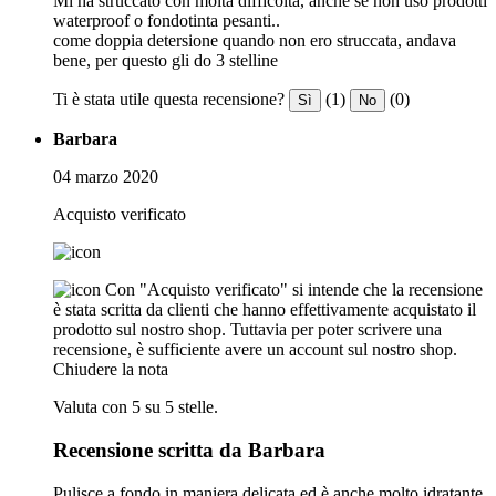
Mi ha struccato con molta difficoltà, anche se non uso prodotti
waterproof o fondotinta pesanti..
come doppia detersione quando non ero struccata, andava
bene, per questo gli do 3 stelline
Ti è stata utile questa recensione?
(1)
(0)
Sì
No
Barbara
04 marzo 2020
Acquisto verificato
Con "Acquisto verificato" si intende che la recensione
è stata scritta da clienti che hanno effettivamente acquistato il
prodotto sul nostro shop. Tuttavia per poter scrivere una
recensione, è sufficiente avere un account sul nostro shop.
Chiudere la nota
Valuta con 5 su 5 stelle.
Recensione scritta da Barbara
Pulisce a fondo in maniera delicata ed è anche molto idratante,