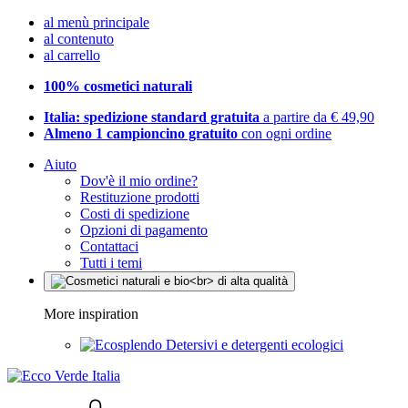
al menù principale
al contenuto
al carrello
100% cosmetici naturali
Italia: spedizione standard gratuita
a partire da € 49,90
Almeno 1 campioncino gratuito
con ogni ordine
Aiuto
Dov'è il mio ordine?
Restituzione prodotti
Costi di spedizione
Opzioni di pagamento
Contattaci
Tutti i temi
More inspiration
Detersivi e detergenti ecologici