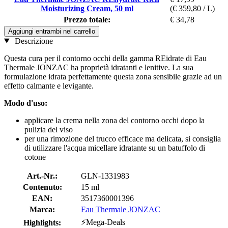
Moisturizing Cream, 50 ml
(€ 359,80 / L)
Prezzo totale:
€ 34,78
Aggiungi entrambi nel carrello
Descrizione
Questa cura per il contorno occhi della gamma REidrate di Eau
Thermale JONZAC ha proprietà idratanti e lenitive. La sua
formulazione idrata perfettamente questa zona sensibile grazie ad un
effetto calmante e levigante.
Modo d'uso:
applicare la crema nella zona del contorno occhi dopo la
pulizia del viso
per una rimozione del trucco efficace ma delicata, si consiglia
di utilizzare l'acqua micellare idratante su un batuffolo di
cotone
Art.-Nr.:
GLN-1331983
Contenuto:
15 ml
EAN:
3517360001396
Marca:
Eau Thermale JONZAC
⚡Mega-Deals
Highlights: