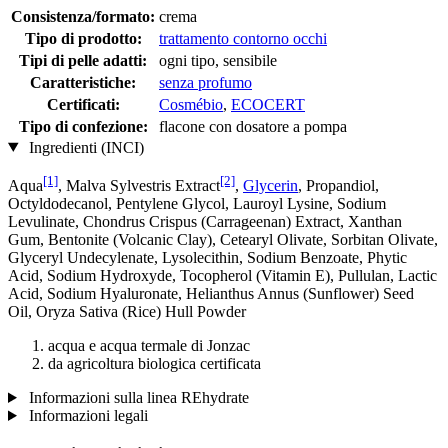
Consistenza/formato:
crema
Tipo di prodotto:
trattamento contorno occhi
Tipi di pelle adatti:
ogni tipo, sensibile
Caratteristiche:
senza profumo
Certificati:
Cosmébio
,
ECOCERT
Tipo di confezione:
flacone con dosatore a pompa
Ingredienti (INCI)
[1]
[2]
Aqua
, Malva Sylvestris Extract
,
Glycerin
, Propandiol,
Octyldodecanol, Pentylene Glycol, Lauroyl Lysine, Sodium
Levulinate, Chondrus Crispus (Carrageenan) Extract, Xanthan
Gum, Bentonite (Volcanic Clay), Cetearyl Olivate, Sorbitan Olivate,
Glyceryl Undecylenate, Lysolecithin, Sodium Benzoate, Phytic
Acid, Sodium Hydroxyde, Tocopherol (Vitamin E), Pullulan, Lactic
Acid, Sodium Hyaluronate, Helianthus Annus (Sunflower) Seed
Oil, Oryza Sativa (Rice) Hull Powder
acqua e acqua termale di Jonzac
da agricoltura biologica certificata
Informazioni sulla linea REhydrate
Informazioni legali