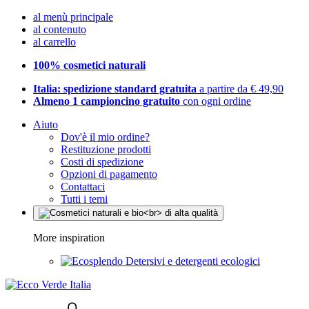
al menù principale
al contenuto
al carrello
100% cosmetici naturali
Italia: spedizione standard gratuita
a partire da € 49,90
Almeno 1 campioncino gratuito
con ogni ordine
Aiuto
Dov'è il mio ordine?
Restituzione prodotti
Costi di spedizione
Opzioni di pagamento
Contattaci
Tutti i temi
More inspiration
Detersivi e detergenti ecologici