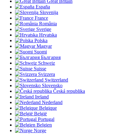
Great Britain
España
Slovenija
France
România
Sverige
Hrvatska
Polska
Magyar
Suomi
България
Schweiz
Suisse
Svizzera
Switzerland
Slovensko
Česká republika
Ireland
Nederland
Belgique
België
Portugal
Belgien
Norge