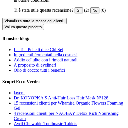
in buone condizioni.
Ti è stata utile questa recensione?
(2)
(0)
Sì
No
Visualizza tutte le recensioni clienti.
Valuta questo prodotto
Il nostro blog:
La Tua Pelle ti dice Chi Sei
Ingredienti fermentati nella cosmesi
Addio cellulite con i rimedi naturali
A proposito di eyeliner!
Olio di cocco: tutti i benefici
Scopri Ecco Verde:
lavera
Dr. KONOPKA'S Anti-Hair Loss Hair Mask Nº128
15 recensioni clienti per Whamisa Organic Flowers Foaming
Gel
4 recensioni clienti per NAOBAY Detox Rich Nourishing
Cream
Avril Chewable Toothpaste Tablets