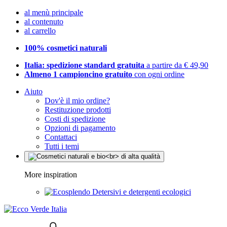
al menù principale
al contenuto
al carrello
100% cosmetici naturali
Italia: spedizione standard gratuita
a partire da € 49,90
Almeno 1 campioncino gratuito
con ogni ordine
Aiuto
Dov'è il mio ordine?
Restituzione prodotti
Costi di spedizione
Opzioni di pagamento
Contattaci
Tutti i temi
More inspiration
Detersivi e detergenti ecologici