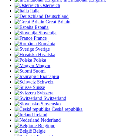
Österreich
Italia
Deutschland
Great Britain
España
Slovenija
France
România
Sverige
Hrvatska
Polska
Magyar
Suomi
България
Schweiz
Suisse
Svizzera
Switzerland
Slovensko
Česká republika
Ireland
Nederland
Belgique
België