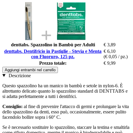
denttabs. Spazzolino in Bambù per Adulti
€ 3,89
denttabs. Dentifricio in Pastiglie - Stevia e Menta
€ 6,10
con Fluoruro, 125 pz.
(€ 0,05 / pz.)
Prezzo totale:
€ 9,99
Aggiungi entrambi nel carrello
Descrizione
Questo spazzolino ha un manico in bambù e setole in nylon-6. È
altrettanto delicato quanto lo spazzolino standard di DENTTABS e
si adatta perfettamente a tutti i dentifrici.
Consiglio:
al fine di prevenire l'attacco di germi e prolungare la vita
dello spazzolino da denti, esso può, occasionalmente, essere pulito
facendolo bollire sopra i 60° C.
Se è necessario sostituire lo spazzolino, staccare la testina e smaltirla
come rifiuto domestico, mentre il manico è biodegradabile e può