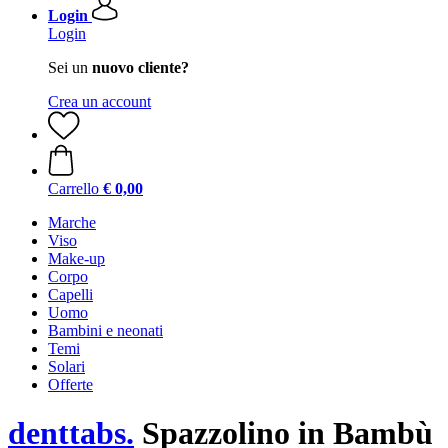
Login
Login
Sei un
nuovo cliente?
Crea un account
Carrello
€ 0,00
Marche
Viso
Make-up
Corpo
Capelli
Uomo
Bambini e neonati
Temi
Solari
Offerte
denttabs.
Spazzolino in Bambù