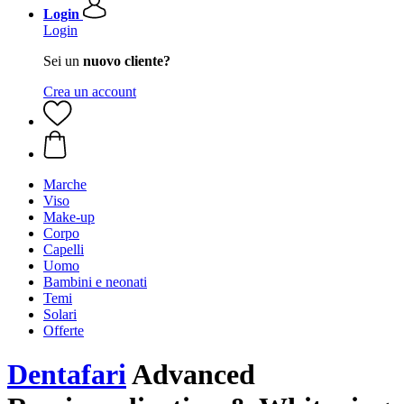
Login
Login
Sei un
nuovo cliente?
Crea un account
Marche
Viso
Make-up
Corpo
Capelli
Uomo
Bambini e neonati
Temi
Solari
Offerte
Dentafari
Advanced