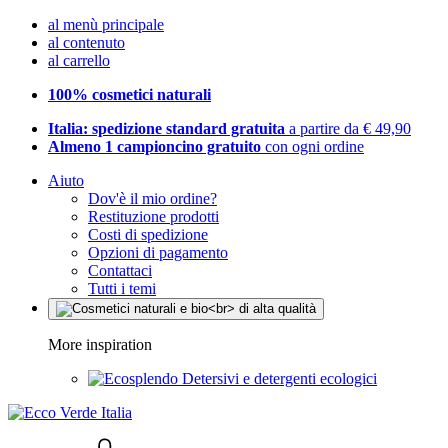
al menù principale
al contenuto
al carrello
100% cosmetici naturali
Italia: spedizione standard gratuita
a partire da € 49,90
Almeno 1 campioncino gratuito
con ogni ordine
Aiuto
Dov'è il mio ordine?
Restituzione prodotti
Costi di spedizione
Opzioni di pagamento
Contattaci
Tutti i temi
More inspiration
Detersivi e detergenti ecologici