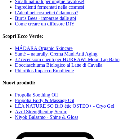
Smalti naturali per unghie favolose!
Ingredienti fermentati nella cosmesi
L'alcol nei cosmetici è dannoso?
Burt's Bees - imparare dalle api
Come creare un diffusore DIY
Scopri Ecco Verde:
MÁDARA Organic Skincare
Santé – naturally. Crema Mani Anti Aging
32 recensioni clienti per HURRAW! Moon Lip Balm
Docciaschiuma Biologico al Latte di Cavalla
Phitofilos Impacco Emolliente
Nuovi prodotti:
Propolia Soothing Oil
Propolia Body & Massage Oil
LÉA NATURE SO BiO étic OSTEO+ - Cryo Gel
Avril Strengthening Serum
Niyok Balsamo - Shine & Gloss