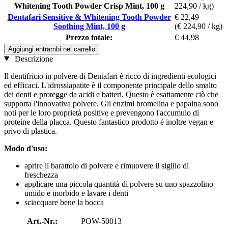
Whitening Tooth Powder Crisp Mint, 100 g
224,90 / kg)
Dentafari Sensitive & Whitening Tooth Powder
€ 22,49
Soothing Mint, 100 g
(€ 224,90 / kg)
Prezzo totale:
€ 44,98
Aggiungi entrambi nel carrello
Descrizione
Il dentifricio in polvere di Dentafari è ricco di ingredienti ecologici
ed efficaci. L'idrossiapatite è il componente principale dello smalto
dei denti e protegge da acidi e batteri. Questo è esattamente ciò che
supporta l'innovativa polvere. Gli enzimi bromelina e papaina sono
noti per le loro proprietà positive e prevengono l'accumulo di
proteine della placca. Questo fantastico prodotto è inoltre vegan e
privo di plastica.
Modo d'uso:
aprire il barattolo di polvere e rimuovere il sigillo di
freschezza
applicare una piccola quantità di polvere su uno spazzolino
umido e morbido e lavare i denti
sciacquare bene la bocca
Art.-Nr.:
POW-50013