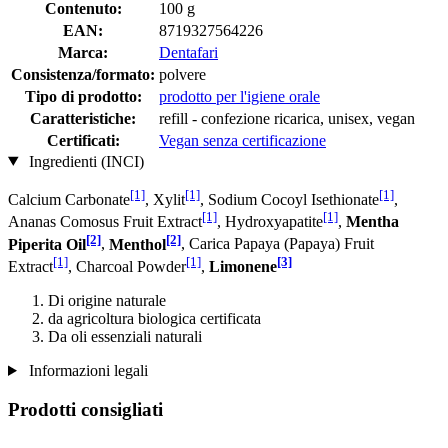
Contenuto:
100 g
EAN:
8719327564226
Marca:
Dentafari
Consistenza/formato:
polvere
Tipo di prodotto:
prodotto per l'igiene orale
Caratteristiche:
refill - confezione ricarica, unisex, vegan
Certificati:
Vegan senza certificazione
Ingredienti (INCI)
[1]
[1]
[1]
Calcium Carbonate
, Xylit
, Sodium Cocoyl Isethionate
,
[1]
[1]
Ananas Comosus Fruit Extract
, Hydroxyapatite
,
Mentha
[2]
[2]
Piperita Oil
,
Menthol
, Carica Papaya (Papaya) Fruit
[1]
[1]
[3]
Extract
, Charcoal Powder
,
Limonene
Di origine naturale
da agricoltura biologica certificata
Da oli essenziali naturali
Informazioni legali
Prodotti consigliati