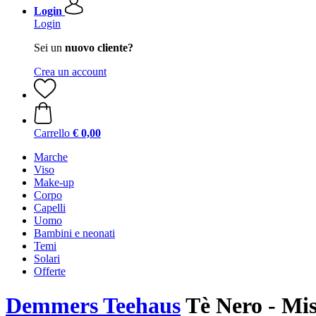
Login
Login
Sei un
nuovo cliente?
Crea un account
Carrello
€ 0,00
Marche
Viso
Make-up
Corpo
Capelli
Uomo
Bambini e neonati
Temi
Solari
Offerte
Demmers Teehaus
Tè Nero - Misc