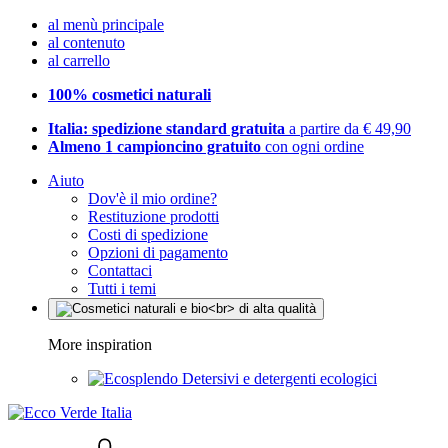
al menù principale
al contenuto
al carrello
100% cosmetici naturali
Italia: spedizione standard gratuita
a partire da € 49,90
Almeno 1 campioncino gratuito
con ogni ordine
Aiuto
Dov'è il mio ordine?
Restituzione prodotti
Costi di spedizione
Opzioni di pagamento
Contattaci
Tutti i temi
More inspiration
Detersivi e detergenti ecologici