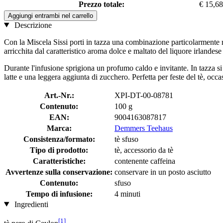
Prezzo totale:
€ 15,68
Aggiungi entrambi nel carrello
Descrizione
Con la Miscela Sissi porti in tazza una combinazione particolarmente ra
arricchita dal caratteristico aroma dolce e maltato del liquore irlandes
Durante l'infusione sprigiona un profumo caldo e invitante. In tazza si
latte e una leggera aggiunta di zucchero. Perfetta per feste del tè, occ
Art.-Nr.:
XPI-DT-00-08781
Contenuto:
100 g
EAN:
9004163087817
Marca:
Demmers Teehaus
Consistenza/formato:
tè sfuso
Tipo di prodotto:
tè, accessorio da tè
Caratteristiche:
contenente caffeina
Avvertenze sulla conservazione:
conservare in un posto asciutto
Contenuto:
sfuso
Tempo di infusione:
4 minuti
Ingredienti
[1]