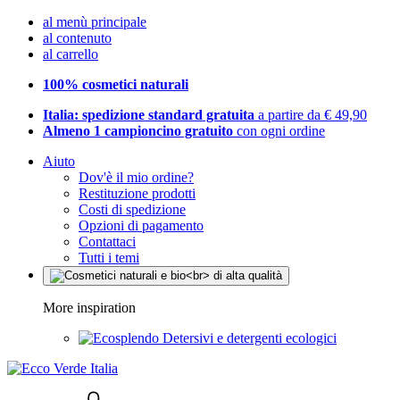
al menù principale
al contenuto
al carrello
100% cosmetici naturali
Italia: spedizione standard gratuita
a partire da € 49,90
Almeno 1 campioncino gratuito
con ogni ordine
Aiuto
Dov'è il mio ordine?
Restituzione prodotti
Costi di spedizione
Opzioni di pagamento
Contattaci
Tutti i temi
More inspiration
Detersivi e detergenti ecologici