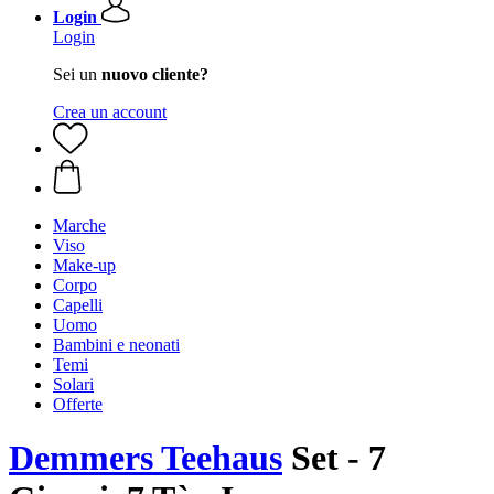
Login
Login
Sei un
nuovo cliente?
Crea un account
Marche
Viso
Make-up
Corpo
Capelli
Uomo
Bambini e neonati
Temi
Solari
Offerte
Demmers Teehaus
Set - 7