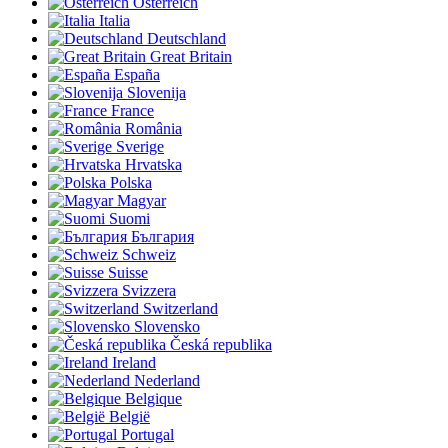
Österreich
Italia
Deutschland
Great Britain
España
Slovenija
France
România
Sverige
Hrvatska
Polska
Magyar
Suomi
България
Schweiz
Suisse
Svizzera
Switzerland
Slovensko
Česká republika
Ireland
Nederland
Belgique
België
Portugal