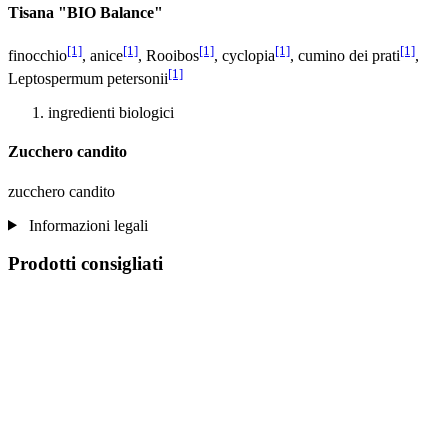
Tisana "BIO Balance"
[1]
[1]
[1]
[1]
[1]
finocchio
, anice
, Rooibos
, cyclopia
, cumino dei prati
,
[1]
Leptospermum petersonii
ingredienti biologici
Zucchero candito
zucchero candito
Informazioni legali
Prodotti consigliati