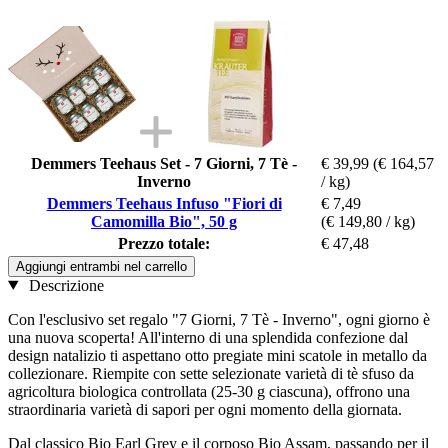
Demmers Teehaus Set - 7 Giorni, 7 Tè -
€ 39,99
(€ 164,57
Inverno
/ kg)
Demmers Teehaus Infuso "Fiori di
€ 7,49
Camomilla Bio", 50 g
(€ 149,80 / kg)
Prezzo totale:
€ 47,48
Aggiungi entrambi nel carrello
Descrizione
Con l'esclusivo set regalo "7 Giorni, 7 Tè - Inverno", ogni giorno è
una nuova scoperta! All'interno di una splendida confezione dal
design natalizio ti aspettano otto pregiate mini scatole in metallo da
collezionare. Riempite con sette selezionate varietà di tè sfuso da
agricoltura biologica controllata (25-30 g ciascuna), offrono una
straordinaria varietà di sapori per ogni momento della giornata.
Dal classico Bio Earl Grey e il corposo Bio Assam, passando per il