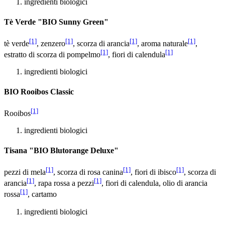
ingredienti biologici
Tè Verde "BIO Sunny Green"
[1]
[1]
[1]
[1]
tè verde
, zenzero
, scorza di arancia
, aroma naturale
,
[1]
[1]
estratto di scorza di pompelmo
, fiori di calendula
ingredienti biologici
BIO Rooibos Classic
[1]
Rooibos
ingredienti biologici
Tisana "BIO Blutorange Deluxe"
[1]
[1]
[1]
pezzi di mela
, scorza di rosa canina
, fiori di ibisco
, scorza di
[1]
[1]
arancia
, rapa rossa a pezzi
, fiori di calendula, olio di arancia
[1]
rossa
, cartamo
ingredienti biologici