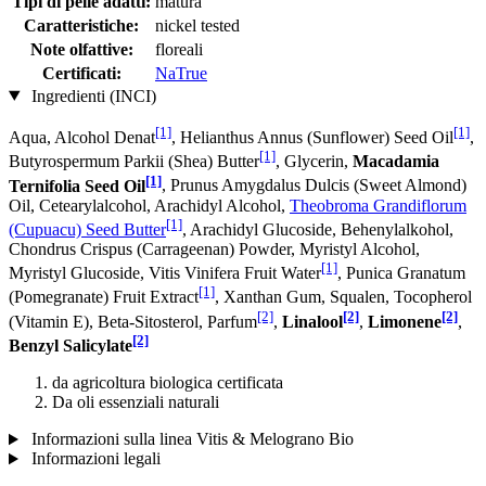
Tipi di pelle adatti:
matura
Caratteristiche:
nickel tested
Note olfattive:
floreali
Certificati:
NaTrue
Ingredienti (INCI)
[1]
[1]
Aqua, Alcohol Denat
, Helianthus Annus (Sunflower) Seed Oil
,
[1]
Butyrospermum Parkii (Shea) Butter
, Glycerin,
Macadamia
[1]
Ternifolia Seed Oil
, Prunus Amygdalus Dulcis (Sweet Almond)
Oil, Cetearylalcohol, Arachidyl Alcohol,
Theobroma Grandiflorum
[1]
(Cupuacu) Seed Butter
, Arachidyl Glucoside, Behenylalkohol,
Chondrus Crispus (Carrageenan) Powder, Myristyl Alcohol,
[1]
Myristyl Glucoside, Vitis Vinifera Fruit Water
, Punica Granatum
[1]
(Pomegranate) Fruit Extract
, Xanthan Gum, Squalen, Tocopherol
[2]
[2]
[2]
(Vitamin E), Beta-Sitosterol, Parfum
,
Linalool
,
Limonene
,
[2]
Benzyl Salicylate
da agricoltura biologica certificata
Da oli essenziali naturali
Informazioni sulla linea Vitis & Melograno Bio
Informazioni legali