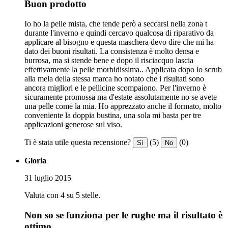
Buon prodotto
Io ho la pelle mista, che tende però a seccarsi nella zona t
durante l'inverno e quindi cercavo qualcosa di riparativo da
applicare al bisogno e questa maschera devo dire che mi ha
dato dei buoni risultati. La consistenza è molto densa e
burrosa, ma si stende bene e dopo il risciacquo lascia
effettivamente la pelle morbidissima.. Applicata dopo lo scrub
alla mela della stessa marca ho notato che i risultati sono
ancora migliori e le pellicine scompaiono. Per l'inverno è
sicuramente promossa ma d'estate assolutamente no se avete
una pelle come la mia. Ho apprezzato anche il formato, molto
conveniente la doppia bustina, una sola mi basta per tre
applicazioni generose sul viso.
Ti è stata utile questa recensione?
(5)
(0)
Sì
No
Gloria
31 luglio 2015
Valuta con 4 su 5 stelle.
Non so se funziona per le rughe ma il risultato è
ottimo