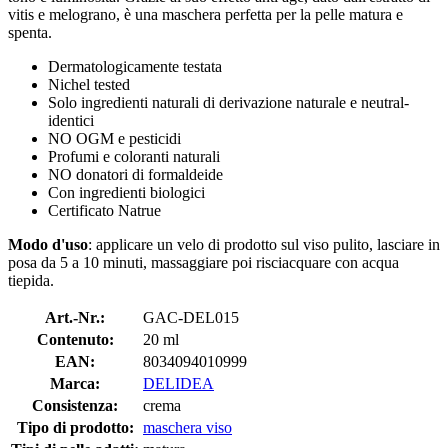
vitis e melograno, è una maschera perfetta per la pelle matura e
spenta.
Dermatologicamente testata
Nichel tested
Solo ingredienti naturali di derivazione naturale e neutral-
identici
NO OGM e pesticidi
Profumi e coloranti naturali
NO donatori di formaldeide
Con ingredienti biologici
Certificato Natrue
Modo d'uso
: applicare un velo di prodotto sul viso pulito, lasciare in
posa da 5 a 10 minuti, massaggiare poi risciacquare con acqua
tiepida.
Art.-Nr.:
GAC-DEL015
Contenuto:
20 ml
EAN:
8034094010999
Marca:
DELIDEA
Consistenza:
crema
Tipo di prodotto:
maschera viso