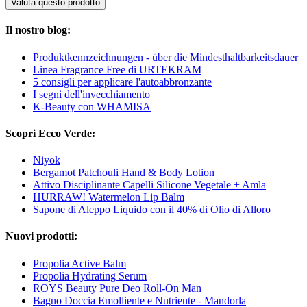
Valuta questo prodotto
Il nostro blog:
Produktkennzeichnungen - über die Mindesthaltbarkeitsdauer
Linea Fragrance Free di URTEKRAM
5 consigli per applicare l'autoabbronzante
I segni dell'invecchiamento
K-Beauty con WHAMISA
Scopri Ecco Verde:
Niyok
Bergamot Patchouli Hand & Body Lotion
Attivo Disciplinante Capelli Silicone Vegetale + Amla
HURRAW! Watermelon Lip Balm
Sapone di Aleppo Liquido con il 40% di Olio di Alloro
Nuovi prodotti:
Propolia Active Balm
Propolia Hydrating Serum
ROYS Beauty Pure Deo Roll-On Man
Bagno Doccia Emolliente e Nutriente - Mandorla