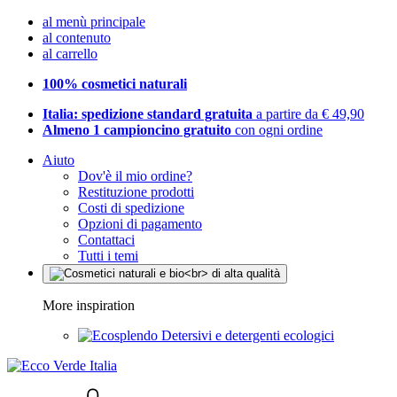
al menù principale
al contenuto
al carrello
100% cosmetici naturali
Italia: spedizione standard gratuita
a partire da € 49,90
Almeno 1 campioncino gratuito
con ogni ordine
Aiuto
Dov'è il mio ordine?
Restituzione prodotti
Costi di spedizione
Opzioni di pagamento
Contattaci
Tutti i temi
More inspiration
Detersivi e detergenti ecologici