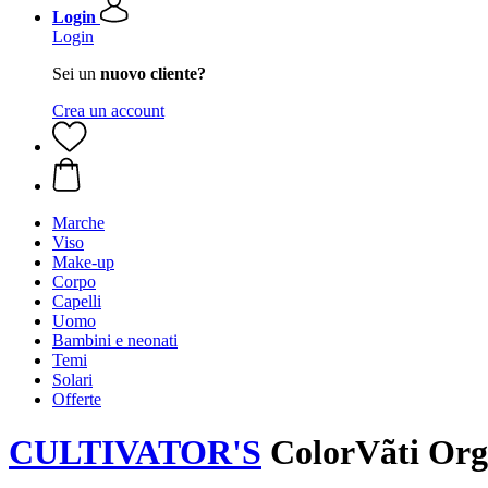
Login
Login
Sei un
nuovo cliente?
Crea un account
Marche
Viso
Make-up
Corpo
Capelli
Uomo
Bambini e neonati
Temi
Solari
Offerte
CULTIVATOR'S
ColorVãti Orga