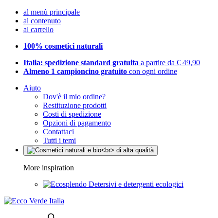
al menù principale
al contenuto
al carrello
100% cosmetici naturali
Italia: spedizione standard gratuita
a partire da € 49,90
Almeno 1 campioncino gratuito
con ogni ordine
Aiuto
Dov'è il mio ordine?
Restituzione prodotti
Costi di spedizione
Opzioni di pagamento
Contattaci
Tutti i temi
More inspiration
Detersivi e detergenti ecologici