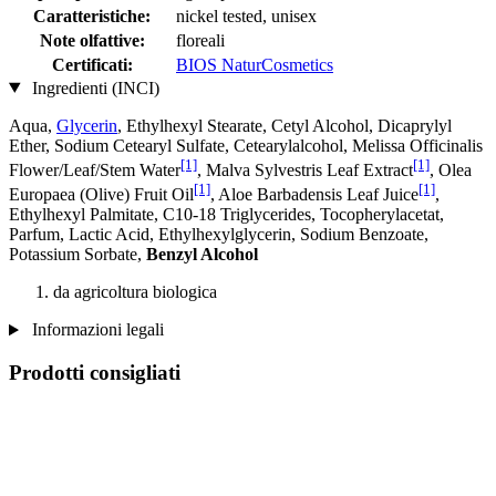
Caratteristiche:
nickel tested, unisex
Note olfattive:
floreali
Certificati:
BIOS NaturCosmetics
Ingredienti (INCI)
Aqua,
Glycerin
, Ethylhexyl Stearate, Cetyl Alcohol, Dicaprylyl
Ether, Sodium Cetearyl Sulfate, Cetearylalcohol, Melissa Officinalis
[1]
[1]
Flower/Leaf/Stem Water
, Malva Sylvestris Leaf Extract
, Olea
[1]
[1]
Europaea (Olive) Fruit Oil
, Aloe Barbadensis Leaf Juice
,
Ethylhexyl Palmitate, C10-18 Triglycerides, Tocopherylacetat,
Parfum, Lactic Acid, Ethylhexylglycerin, Sodium Benzoate,
Potassium Sorbate,
Benzyl Alcohol
da agricoltura biologica
Informazioni legali
Prodotti consigliati