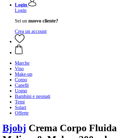
Login
Login
Sei un
nuovo cliente?
Crea un account
Marche
Viso
Make-up
Corpo
Capelli
Uomo
Bambini e neonati
Temi
Solari
Offerte
Bjobj
Crema Corpo Fluida