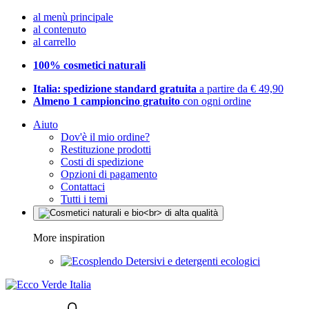
al menù principale
al contenuto
al carrello
100% cosmetici naturali
Italia: spedizione standard gratuita
a partire da € 49,90
Almeno 1 campioncino gratuito
con ogni ordine
Aiuto
Dov'è il mio ordine?
Restituzione prodotti
Costi di spedizione
Opzioni di pagamento
Contattaci
Tutti i temi
More inspiration
Detersivi e detergenti ecologici