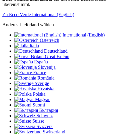
übereinstimmt.
Zu Ecco Verde International (English)
Anderes Lieferland wählen
International (English)
Österreich
Italia
Deutschland
Great Britain
España
Slovenija
France
România
Sverige
Hrvatska
Polska
Magyar
Suomi
България
Schweiz
Suisse
Svizzera
Switzerland