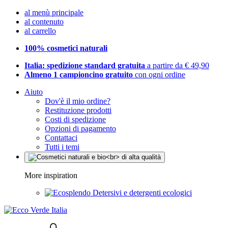
al menù principale
al contenuto
al carrello
100% cosmetici naturali
Italia: spedizione standard gratuita
a partire da € 49,90
Almeno 1 campioncino gratuito
con ogni ordine
Aiuto
Dov'è il mio ordine?
Restituzione prodotti
Costi di spedizione
Opzioni di pagamento
Contattaci
Tutti i temi
More inspiration
Detersivi e detergenti ecologici