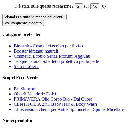
Ti è stata utile questa recensione?
(8)
(0)
Sì
No
Visualizza tutte le recensioni clienti.
Valuta questo prodotto
Categorie preferite:
Bioearth - Cosmetici ecobio per il viso
Booster idratanti naturali
Cosmetici Ecobio Senza Profumi Aggiunti
Terapie naturali ad effetto protettivo per la pelle
Sieri in offerta
Scopri Ecco Verde:
Pai Skincare
Olio di Mandorle Dolci
PRIMAVERA Olio Corpo Bio - Dal Cuore
CENTIFOLIA 2in1 Baby Hair & Body Wash
13 recensioni clienti per Antos Spumicella - Spuma Micellare
Nuovi prodotti: