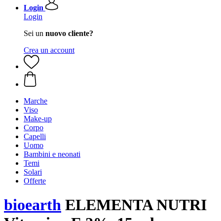
Login
Login
Sei un
nuovo cliente?
Crea un account
Marche
Viso
Make-up
Corpo
Capelli
Uomo
Bambini e neonati
Temi
Solari
Offerte
bioearth
ELEMENTA NUTRI