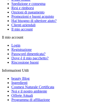
Spedizione e consegna
Resi e rimborsi
Opzioni di pagamento
Promozioni e buoni acquisto
Hai bisogno di ulteriore aiuto?
Clienti aziendali
Il mio account
Il mio account
Login
Registrazione
Password dimenticata?
Dove è il mio pacchetto?
Riscossione buoni
Informazioni Utili
beauty Blog
Ingredienti
Cosmesi Naturale Certificata
Noi e il nostro ambiente
Offerte Attuali
Programma di affiliazione