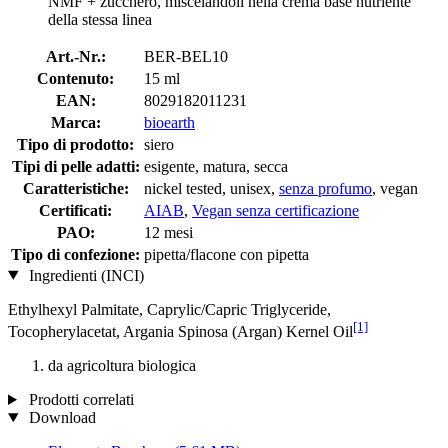
NMF + zucchero, miscelandoli nella crema base nutriente
della stessa linea
Art.-Nr.:
BER-BEL10
Contenuto:
15 ml
EAN:
8029182011231
Marca:
bioearth
Tipo di prodotto:
siero
Tipi di pelle adatti:
esigente, matura, secca
Caratteristiche:
nickel tested, unisex,
senza profumo
, vegan
Certificati:
AIAB
,
Vegan senza certificazione
PAO:
12 mesi
Tipo di confezione:
pipetta/flacone con pipetta
Ingredienti (INCI)
Ethylhexyl Palmitate, Caprylic/Capric Triglyceride,
[1]
Tocopherylacetat, Argania Spinosa (Argan) Kernel Oil
da agricoltura biologica
Prodotti correlati
Download