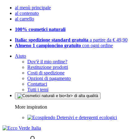
al menù principale
al contenuto
al carrello
100% cosmetici naturali
Italia: spedizione standard gratuita
a partire da € 49,90
Almeno 1 campioncino gratuito
con ogni ordine
Aiuto
Dov'è il mio ordine?
Restituzione prodotti
Costi di spedizione
Opzioni di pagamento
Contattaci
Tutti i temi
More inspiration
Detersivi e detergenti ecologici