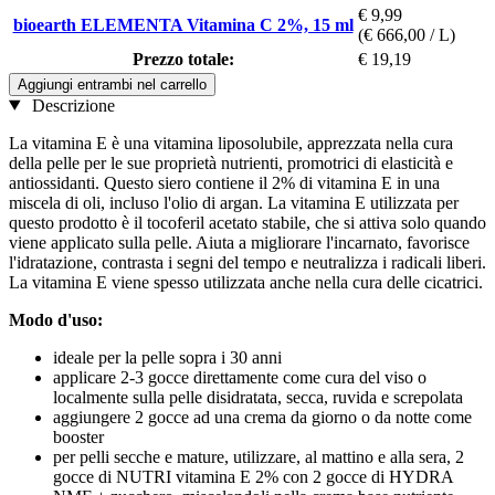
€ 9,99
bioearth ELEMENTA Vitamina C 2%, 15 ml
(€ 666,00 / L)
Prezzo totale:
€ 19,19
Aggiungi entrambi nel carrello
Descrizione
La vitamina E è una vitamina liposolubile, apprezzata nella cura
della pelle per le sue proprietà nutrienti, promotrici di elasticità e
antiossidanti. Questo siero contiene il 2% di vitamina E in una
miscela di oli, incluso l'olio di argan. La vitamina E utilizzata per
questo prodotto è il tocoferil acetato stabile, che si attiva solo quando
viene applicato sulla pelle. Aiuta a migliorare l'incarnato, favorisce
l'idratazione, contrasta i segni del tempo e neutralizza i radicali liberi.
La vitamina E viene spesso utilizzata anche nella cura delle cicatrici.
Modo d'uso:
ideale per la pelle sopra i 30 anni
applicare 2-3 gocce direttamente come cura del viso o
localmente sulla pelle disidratata, secca, ruvida e screpolata
aggiungere 2 gocce ad una crema da giorno o da notte come
booster
per pelli secche e mature, utilizzare, al mattino e alla sera, 2
gocce di NUTRI vitamina E 2% con 2 gocce di HYDRA