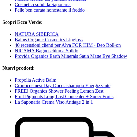
Cosmetici solidi la Saponaria
Pelle ben curata nonostante il freddo
Scopri Ecco Verde:
NATURA SIBERICA
Baims Organic Cosmetics Lipgloss
40 recensioni clienti per Alva FOR HIM - Deo Roll-on
NICAMA Bagnoschiuma Solido
Provida Organics Earth Minerals Satin Matte Eye Shadow
Nuovi prodotti:
Propolia Active Balm
Cronocosmesi Day Docciashampoo Energizzante
FREE! Organics Shower Peeling Lemon Zest
Fruit Pigments Long Last Concealer + Super Fruits
La Saponaria Crema Viso Antiage 2 in 1