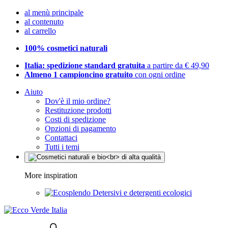
al menù principale
al contenuto
al carrello
100% cosmetici naturali
Italia: spedizione standard gratuita
a partire da € 49,90
Almeno 1 campioncino gratuito
con ogni ordine
Aiuto
Dov'è il mio ordine?
Restituzione prodotti
Costi di spedizione
Opzioni di pagamento
Contattaci
Tutti i temi
More inspiration
Detersivi e detergenti ecologici