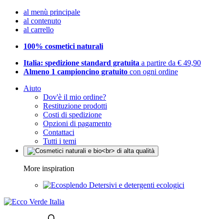
al menù principale
al contenuto
al carrello
100% cosmetici naturali
Italia: spedizione standard gratuita
a partire da € 49,90
Almeno 1 campioncino gratuito
con ogni ordine
Aiuto
Dov'è il mio ordine?
Restituzione prodotti
Costi di spedizione
Opzioni di pagamento
Contattaci
Tutti i temi
More inspiration
Detersivi e detergenti ecologici