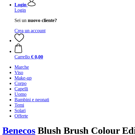
Login
Login
Sei un
nuovo cliente?
Crea un account
Carrello
€ 0,00
Marche
Viso
Make-up
Corpo
Capelli
Uomo
Bambini e neonati
Temi
Solari
Offerte
Benecos
Blush Brush Colour Edi