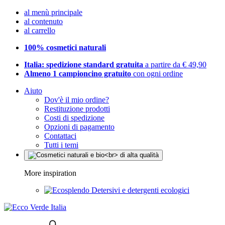
al menù principale
al contenuto
al carrello
100% cosmetici naturali
Italia: spedizione standard gratuita
a partire da € 49,90
Almeno 1 campioncino gratuito
con ogni ordine
Aiuto
Dov'è il mio ordine?
Restituzione prodotti
Costi di spedizione
Opzioni di pagamento
Contattaci
Tutti i temi
More inspiration
Detersivi e detergenti ecologici