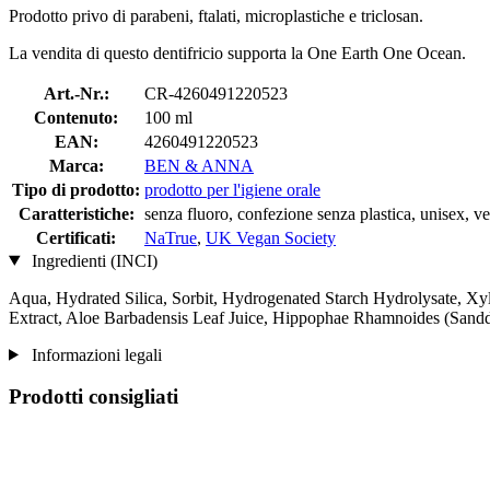
Prodotto privo di parabeni, ftalati, microplastiche e triclosan.
La vendita di questo dentifricio supporta la One Earth One Ocean.
Art.-Nr.:
CR-4260491220523
Contenuto:
100 ml
EAN:
4260491220523
Marca:
BEN & ANNA
Tipo di prodotto:
prodotto per l'igiene orale
Caratteristiche:
senza fluoro, confezione senza plastica, unisex, v
Certificati:
NaTrue
,
UK Vegan Society
Ingredienti (INCI)
Aqua, Hydrated Silica, Sorbit, Hydrogenated Starch Hydrolysate, Xyl
Extract, Aloe Barbadensis Leaf Juice, Hippophae Rhamnoides (Sanddo
Informazioni legali
Prodotti consigliati