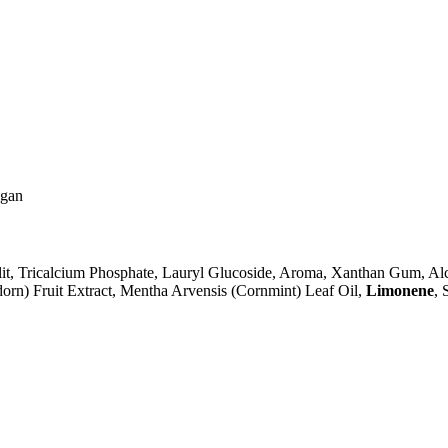
egan
it, Tricalcium Phosphate, Lauryl Glucoside, Aroma, Xanthan Gum, Alco
rn) Fruit Extract, Mentha Arvensis (Cornmint) Leaf Oil,
Limonene
, 