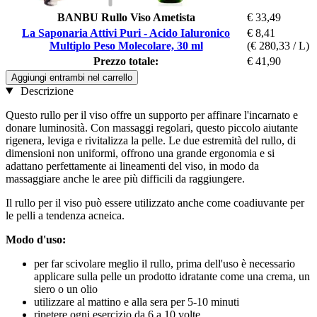
BANBU Rullo Viso Ametista
€ 33,49
La Saponaria Attivi Puri - Acido Ialuronico
€ 8,41
Multiplo Peso Molecolare, 30 ml
(€ 280,33 / L)
Prezzo totale:
€ 41,90
Aggiungi entrambi nel carrello
Descrizione
Questo rullo per il viso offre un supporto per affinare l'incarnato e
donare luminosità. Con massaggi regolari, questo piccolo aiutante
rigenera, leviga e rivitalizza la pelle. Le due estremità del rullo, di
dimensioni non uniformi, offrono una grande ergonomia e si
adattano perfettamente ai lineamenti del viso, in modo da
massaggiare anche le aree più difficili da raggiungere.
Il rullo per il viso può essere utilizzato anche come coadiuvante per
le pelli a tendenza acneica.
Modo d'uso:
per far scivolare meglio il rullo, prima dell'uso è necessario
applicare sulla pelle un prodotto idratante come una crema, un
siero o un olio
utilizzare al mattino e alla sera per 5-10 minuti
ripetere ogni esercizio da 6 a 10 volte