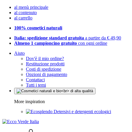
al menù principale
al contenuto
al carrello
100% cosmetici naturali
Italia: spedizione standard gratuita
a partire da € 49,90
Almeno 1 campioncino gratuito
con ogni ordine
Aiuto
Dov'è il mio ordine?
Restituzione prodotti
Costi di spedizione
Opzioni di pagamento
Contattaci
Tutti i temi
More inspiration
Detersivi e detergenti ecologici