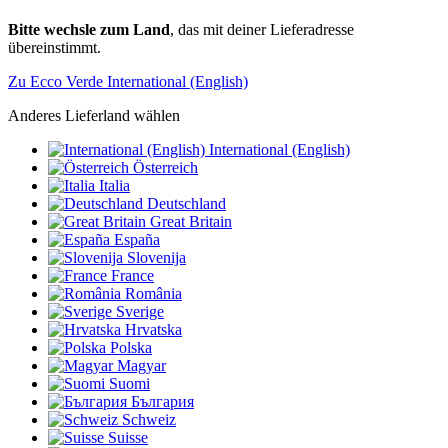
Bitte wechsle zum Land
, das mit deiner Lieferadresse
übereinstimmt.
Zu Ecco Verde International (English)
Anderes Lieferland wählen
International (English)
Österreich
Italia
Deutschland
Great Britain
España
Slovenija
France
România
Sverige
Hrvatska
Polska
Magyar
Suomi
България
Schweiz
Suisse