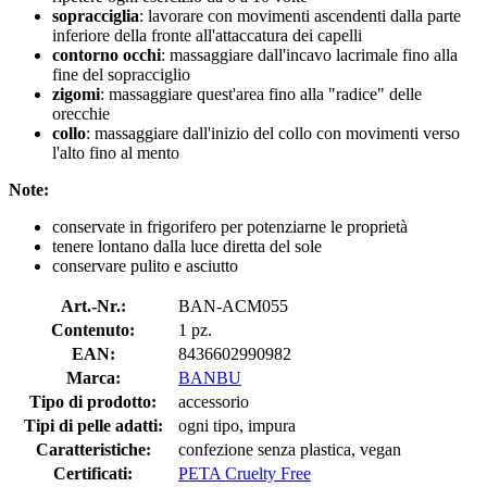
sopracciglia
: lavorare con movimenti ascendenti dalla parte
inferiore della fronte all'attaccatura dei capelli
contorno occhi
: massaggiare dall'incavo lacrimale fino alla
fine del sopracciglio
zigomi
: massaggiare quest'area fino alla "radice" delle
orecchie
collo
: massaggiare dall'inizio del collo con movimenti verso
l'alto fino al mento
Note:
conservate in frigorifero per potenziarne le proprietà
tenere lontano dalla luce diretta del sole
conservare pulito e asciutto
Art.-Nr.:
BAN-ACM055
Contenuto:
1 pz.
EAN:
8436602990982
Marca:
BANBU
Tipo di prodotto:
accessorio
Tipi di pelle adatti:
ogni tipo, impura
Caratteristiche:
confezione senza plastica, vegan
Certificati:
PETA Cruelty Free