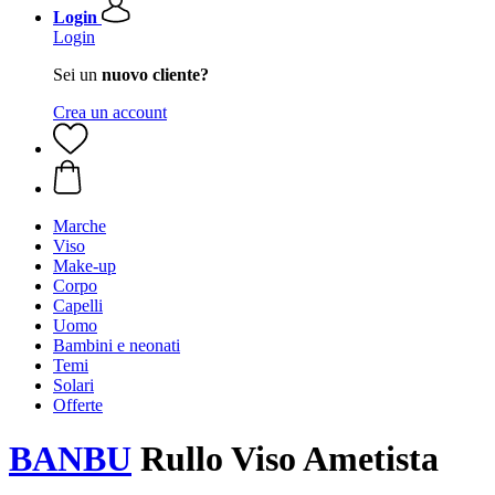
Login
Login
Sei un
nuovo cliente?
Crea un account
Marche
Viso
Make-up
Corpo
Capelli
Uomo
Bambini e neonati
Temi
Solari
Offerte
BANBU
Rullo Viso Ametista