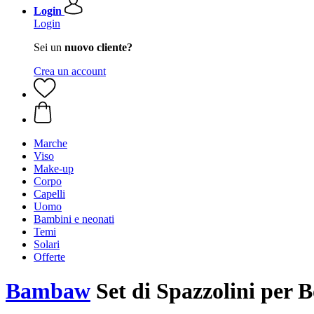
Login
Login
Sei un
nuovo cliente?
Crea un account
Marche
Viso
Make-up
Corpo
Capelli
Uomo
Bambini e neonati
Temi
Solari
Offerte
Bambaw
Set di Spazzolini per Bo