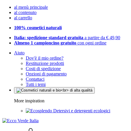
al menù principale
al contenuto
al carrello
100% cosmetici naturali
Italia: spedizione standard gratuita
a partire da € 49,90
Almeno 1 campioncino gratuito
con ogni ordine
Aiuto
Dov'è il mio ordine?
Restituzione prodotti
Costi di spedizione
Opzioni di pagamento
Contattaci
Tutti i temi
More inspiration
Detersivi e detergenti ecologici