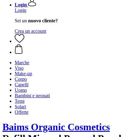
Login
Login
Sei un
nuovo cliente?
Crea un account
Marche
Viso
Make-up
Corpo
Capelli
Uomo
Bambini e neonati
Temi
Solari
Offerte
Baims Organic Cosmetics