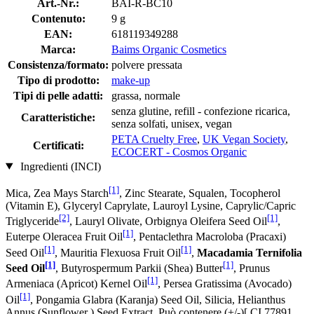
Art.-Nr.:
BAI-R-BC10
Contenuto:
9 g
EAN:
618119349288
Marca:
Baims Organic Cosmetics
Consistenza/formato:
polvere pressata
Tipo di prodotto:
make-up
Tipi di pelle adatti:
grassa, normale
senza glutine, refill - confezione ricarica,
Caratteristiche:
senza solfati, unisex, vegan
PETA Cruelty Free
,
UK Vegan Society
,
Certificati:
ECOCERT - Cosmos Organic
Ingredienti (INCI)
[1]
Mica, Zea Mays Starch
, Zinc Stearate, Squalen, Tocopherol
(Vitamin E), Glyceryl Caprylate, Lauroyl Lysine, Caprylic/Capric
[2]
[1]
Triglyceride
, Lauryl Olivate, Orbignya Oleifera Seed Oil
,
[1]
Euterpe Oleracea Fruit Oil
, Pentaclethra Macroloba (Pracaxi)
[1]
[1]
Seed Oil
, Mauritia Flexuosa Fruit Oil
,
Macadamia Ternifolia
[1]
[1]
Seed Oil
, Butyrospermum Parkii (Shea) Butter
, Prunus
[1]
Armeniaca (Apricot) Kernel Oil
, Persea Gratissima (Avocado)
[1]
Oil
, Pongamia Glabra (Karanja) Seed Oil, Silicia, Helianthus
Annus (Sunflower ) Seed Extract, Può contenere (+/-)[ CI 77891