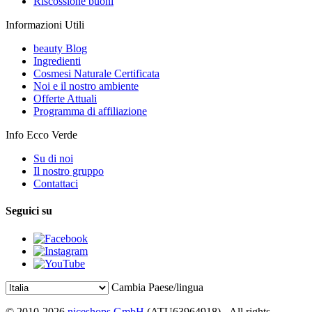
Riscossione buoni
Informazioni Utili
beauty Blog
Ingredienti
Cosmesi Naturale Certificata
Noi e il nostro ambiente
Offerte Attuali
Programma di affiliazione
Info Ecco Verde
Su di noi
Il nostro gruppo
Contattaci
Seguici su
Cambia Paese/lingua
© 2010-2026
niceshops GmbH
(ATU63964918) - All rights