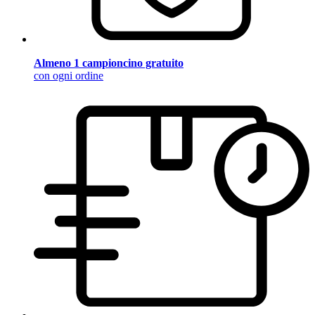
Almeno 1 campioncino gratuito
con ogni ordine