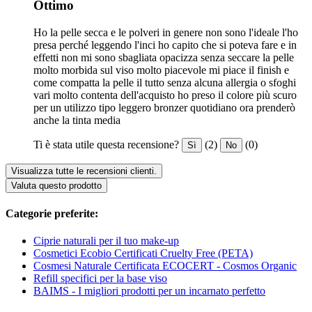
Ottimo
Ho la pelle secca e le polveri in genere non sono l'ideale l'ho
presa perché leggendo l'inci ho capito che si poteva fare e in
effetti non mi sono sbagliata opacizza senza seccare la pelle
molto morbida sul viso molto piacevole mi piace il finish e
come compatta la pelle il tutto senza alcuna allergia o sfoghi
vari molto contenta dell'acquisto ho preso il colore più scuro
per un utilizzo tipo leggero bronzer quotidiano ora prenderò
anche la tinta media
Ti è stata utile questa recensione?
(2)
(0)
Sì
No
Visualizza tutte le recensioni clienti.
Valuta questo prodotto
Categorie preferite:
Ciprie naturali per il tuo make-up
Cosmetici Ecobio Certificati Cruelty Free (PETA)
Cosmesi Naturale Certificata ECOCERT - Cosmos Organic
Refill specifici per la base viso
BAIMS - I migliori prodotti per un incarnato perfetto