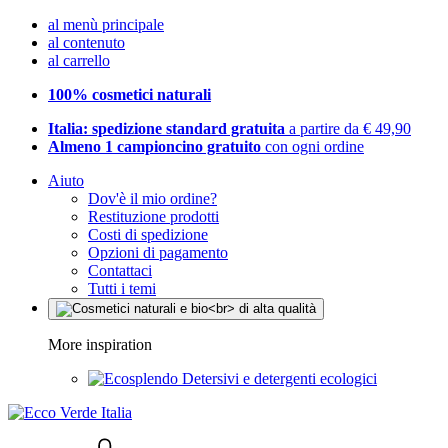
al menù principale
al contenuto
al carrello
100% cosmetici naturali
Italia: spedizione standard gratuita
a partire da € 49,90
Almeno 1 campioncino gratuito
con ogni ordine
Aiuto
Dov'è il mio ordine?
Restituzione prodotti
Costi di spedizione
Opzioni di pagamento
Contattaci
Tutti i temi
More inspiration
Detersivi e detergenti ecologici