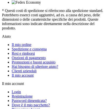
* Questi costi di spedizione si riferiscono alla spedizione standard.
Potrebbero esserci costi aggiuntivi, ad es. a causa del peso, delle
dimensioni o delle caratterstiche specifiche dei prodotti. Queste
informazioni sono indicate direttamente nella descrizione del
prodotto.
Aiuto
Il mio ordine
Spedizione e consegna
Resi e rimborsi
Opzioni di pagamento
Promozioni e buoni acquisto
Hai bisogno di ulteriore aiuto?
Clienti aziendali
Il mio account
Il mio account
Login
Registrazione
Password dimenticata?
Dove è il mio pacchetto?