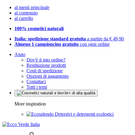
al menù principale
al contenuto
al carrello
100% cosmetici naturali
Italia: spedizione standard gratuita
a partire da € 49,90
Almeno 1 campioncino gratuito
con ogni ordine
Aiuto
Dov'è il mio ordine?
Restituzione prodotti
Costi di spedizione
Opzioni di pagamento
Contattaci
Tutti i temi
More inspiration
Detersivi e detergenti ecologici