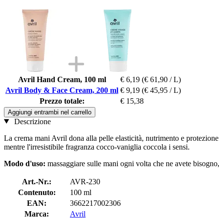
Avril Hand Cream, 100 ml
€ 6,19
(€ 61,90 / L)
Avril Body & Face Cream, 200 ml
€ 9,19
(€ 45,95 / L)
Prezzo totale:
€ 15,38
Aggiungi entrambi nel carrello
Descrizione
La crema mani Avril dona alla pelle elasticità, nutrimento e protezione
mentre l'irresistibile fragranza cocco-vaniglia coccola i sensi.
Modo d'uso:
massaggiare sulle mani ogni volta che ne avete bisogno, 
Art.-Nr.:
AVR-230
Contenuto:
100 ml
EAN:
3662217002306
Marca:
Avril