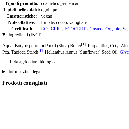
Tipo di prodotto:
cosmetico per le mani
Tipi di pelle adatti:
ogni tipo
Caratteristiche:
vegan
Note olfattive:
fruttate, cocco, vanigliate
Certificati:
ECOCERT
,
ECOCERT - Cosmos Organic
,
Veg
Ingredienti (INCI)
[1]
Aqua, Butyrospermum Parkii (Shea) Butter
, Propandiol, Cetyl Alc
[1]
Pca, Tapioca Starch
, Helianthus Annus (Sunflower) Seed Oil,
Glyc
da agricoltura biologica
Informazioni legali
Prodotti consigliati