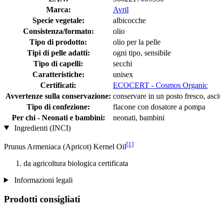
Marca:
Avril
Specie vegetale:
albicocche
Consistenza/formato:
olio
Tipo di prodotto:
olio per la pelle
Tipi di pelle adatti:
ogni tipo, sensibile
Tipo di capelli:
secchi
Caratteristiche:
unisex
Certificati:
ECOCERT - Cosmos Organic
Avvertenze sulla conservazione:
conservare in un posto fresco, asciu
Tipo di confezione:
flacone con dosatore a pompa
Per chi - Neonati e bambini:
neonati, bambini
Ingredienti (INCI)
[1]
Prunus Armeniaca (Apricot) Kernel Oil
da agricoltura biologica certificata
Informazioni legali
Prodotti consigliati