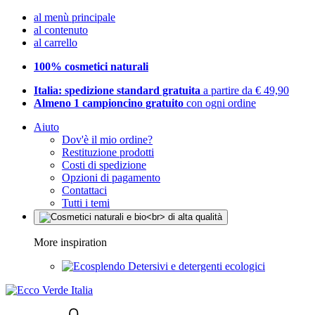
al menù principale
al contenuto
al carrello
100% cosmetici naturali
Italia: spedizione standard gratuita
a partire da € 49,90
Almeno 1 campioncino gratuito
con ogni ordine
Aiuto
Dov'è il mio ordine?
Restituzione prodotti
Costi di spedizione
Opzioni di pagamento
Contattaci
Tutti i temi
More inspiration
Detersivi e detergenti ecologici