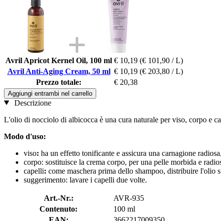
Avril Apricot Kernel Oil, 100 ml
€ 10,19
(€ 101,90 / L)
Avril Anti-Aging Cream, 50 ml
€ 10,19
(€ 203,80 / L)
Prezzo totale:
€ 20,38
Aggiungi entrambi nel carrello
Descrizione
L'olio di nocciolo di albicocca è una cura naturale per viso, corpo e cap
Modo d'uso:
viso
:
ha un effetto tonificante e assicura una carnagione radiosa, 
corpo: sostituisce la crema corpo, per una pelle morbida e radio
capelli
:
come maschera prima dello shampoo, distribuire l'olio s
suggerimento: lavare i capelli due volte.
Art.-Nr.:
AVR-935
Contenuto:
100 ml
EAN:
3662217009350