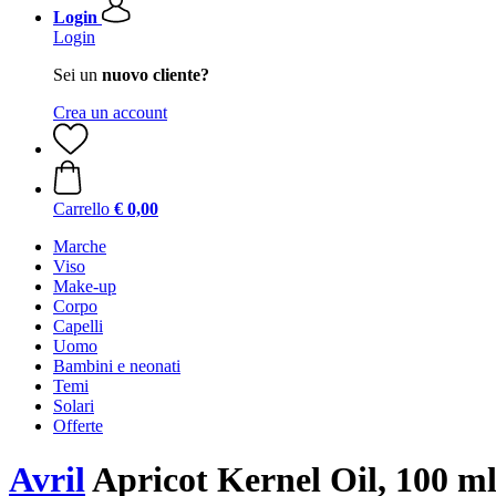
Login
Login
Sei un
nuovo cliente?
Crea un account
Carrello
€ 0,00
Marche
Viso
Make-up
Corpo
Capelli
Uomo
Bambini e neonati
Temi
Solari
Offerte
Avril
Apricot Kernel Oil, 100 m