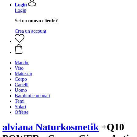
Login
Login
Sei un
nuovo cliente?
Crea un account
Marche
Viso
Make-up
Corpo
Capelli
Uomo
Bambini e neonati
Temi
Solari
Offerte
alviana Naturkosmetik
+Q10