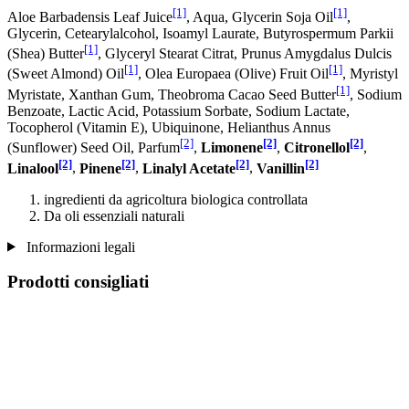
[1]
[1]
Aloe Barbadensis Leaf Juice
, Aqua, Glycerin Soja Oil
,
Glycerin, Cetearylalcohol, Isoamyl Laurate, Butyrospermum Parkii
[1]
(Shea) Butter
, Glyceryl Stearat Citrat, Prunus Amygdalus Dulcis
[1]
[1]
(Sweet Almond) Oil
, Olea Europaea (Olive) Fruit Oil
, Myristyl
[1]
Myristate, Xanthan Gum, Theobroma Cacao Seed Butter
, Sodium
Benzoate, Lactic Acid, Potassium Sorbate, Sodium Lactate,
Tocopherol (Vitamin E), Ubiquinone, Helianthus Annus
[2]
[2]
[2]
(Sunflower) Seed Oil, Parfum
,
Limonene
,
Citronellol
,
[2]
[2]
[2]
[2]
Linalool
,
Pinene
,
Linalyl Acetate
,
Vanillin
ingredienti da agricoltura biologica controllata
Da oli essenziali naturali
Informazioni legali
Prodotti consigliati