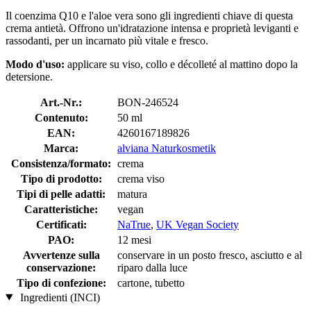
Il coenzima Q10 e l'aloe vera sono gli ingredienti chiave di questa
crema antietà. Offrono un'idratazione intensa e proprietà leviganti e
rassodanti, per un incarnato più vitale e fresco.
Modo d'uso:
applicare su viso, collo e décolleté al mattino dopo la
detersione.
Art.-Nr.:
BON-246524
Contenuto:
50 ml
EAN:
4260167189826
Marca:
alviana Naturkosmetik
Consistenza/formato:
crema
Tipo di prodotto:
crema viso
Tipi di pelle adatti:
matura
Caratteristiche:
vegan
Certificati:
NaTrue
,
UK Vegan Society
PAO:
12 mesi
Avvertenze sulla
conservare in un posto fresco, asciutto e al
conservazione:
riparo dalla luce
Tipo di confezione:
cartone, tubetto
Ingredienti (INCI)