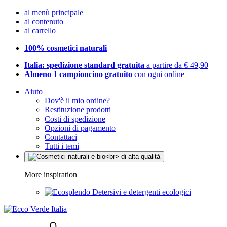
al menù principale
al contenuto
al carrello
100% cosmetici naturali
Italia: spedizione standard gratuita
a partire da € 49,90
Almeno 1 campioncino gratuito
con ogni ordine
Aiuto
Dov'è il mio ordine?
Restituzione prodotti
Costi di spedizione
Opzioni di pagamento
Contattaci
Tutti i temi
More inspiration
Detersivi e detergenti ecologici