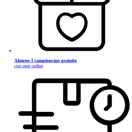
Almeno 1 campioncino gratuito
con ogni ordine