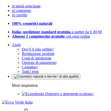
al menù principale
al contenuto
al carrello
100% cosmetici naturali
Italia: spedizione standard gratuita
a partire da € 49,90
Almeno 1 campioncino gratuito
con ogni ordine
Aiuto
Dov'è il mio ordine?
Restituzione prodotti
Costi di spedizione
Opzioni di pagamento
Contattaci
Tutti i temi
More inspiration
Detersivi e detergenti ecologici