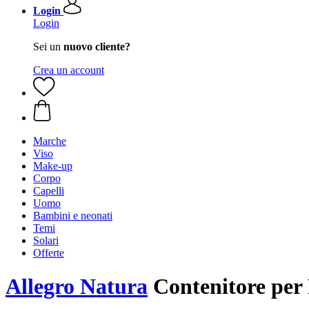
Login
Login
Sei un
nuovo cliente?
Crea un account
Marche
Viso
Make-up
Corpo
Capelli
Uomo
Bambini e neonati
Temi
Solari
Offerte
Allegro Natura
Contenitore per 