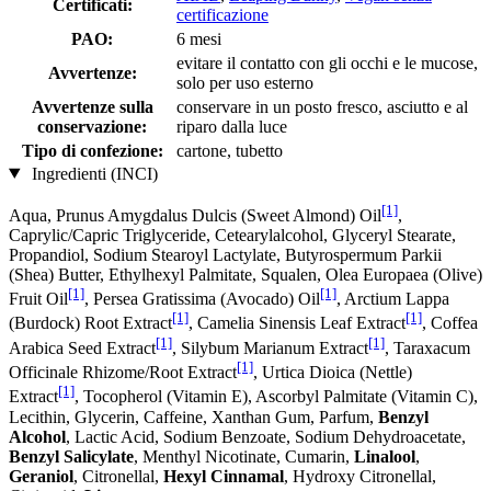
Certificati:
certificazione
PAO:
6 mesi
evitare il contatto con gli occhi e le mucose,
Avvertenze:
solo per uso esterno
Avvertenze sulla
conservare in un posto fresco, asciutto e al
conservazione:
riparo dalla luce
Tipo di confezione:
cartone, tubetto
Ingredienti (INCI)
[1]
Aqua, Prunus Amygdalus Dulcis (Sweet Almond) Oil
,
Caprylic/Capric Triglyceride, Cetearylalcohol, Glyceryl Stearate,
Propandiol, Sodium Stearoyl Lactylate, Butyrospermum Parkii
(Shea) Butter, Ethylhexyl Palmitate, Squalen, Olea Europaea (Olive)
[1]
[1]
Fruit Oil
, Persea Gratissima (Avocado) Oil
, Arctium Lappa
[1]
[1]
(Burdock) Root Extract
, Camelia Sinensis Leaf Extract
, Coffea
[1]
[1]
Arabica Seed Extract
, Silybum Marianum Extract
, Taraxacum
[1]
Officinale Rhizome/Root Extract
, Urtica Dioica (Nettle)
[1]
Extract
, Tocopherol (Vitamin E), Ascorbyl Palmitate (Vitamin C),
Lecithin, Glycerin, Caffeine, Xanthan Gum, Parfum,
Benzyl
Alcohol
, Lactic Acid, Sodium Benzoate, Sodium Dehydroacetate,
Benzyl Salicylate
, Menthyl Nicotinate, Cumarin,
Linalool
,
Geraniol
, Citronellal,
Hexyl Cinnamal
, Hydroxy Citronellal,