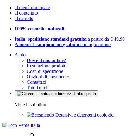
al menù principale
al contenuto
al carrello
100% cosmetici naturali
Italia: spedizione standard gratuita
a partire da € 49,90
Almeno 1 campioncino gratuito
con ogni ordine
Aiuto
Dov'è il mio ordine?
Restituzione prodotti
Costi di spedizione
Opzioni di pagamento
Contattaci
Tutti i temi
More inspiration
Detersivi e detergenti ecologici