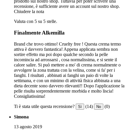
prodotto sul nostro shop. Tuttavia per poter scrivere una
recensione, è sufficiente avere un account sul nostro shop.
Chiudere la nota
Valuta con 5 su 5 stelle.
Finalmente Alkemilla
Brand che trovo ottimo! Cruelty free ! Questa crema termo
attiva è davvero fantastica! Appena applicata sembra non
sortire effetto ma poi dopo qualche secondo la pelle
incomincia ad arrossarsi , cosa normalissima, e si sente il
calore salire. Si può mettere a mo' di crema normalmente o
avvolgere la zona trattata con la velina, come si fa' per i
fanghi. I risultati , abbinati ai fanghi un paio di volte la
settimana, e con un minimo di attività fisica abbinata a una
dieta decente sono davvero rilevanti!! Dopo l'applicazione la
pelle risulta sorprendentemente morbida e molto liscia!
Consigliatissima!
Ti è stata utile questa recensione?
(14)
(0)
Sì
No
Simona
13 agosto 2019