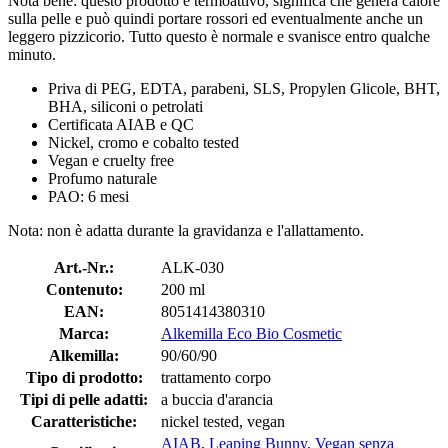
Nota bene: questo prodotto è termoattivo, significa che genera calore
sulla pelle e può quindi portare rossori ed eventualmente anche un
leggero pizzicorio. Tutto questo è normale e svanisce entro qualche
minuto.
Priva di PEG, EDTA, parabeni, SLS, Propylen Glicole, BHT,
BHA, siliconi o petrolati
Certificata AIAB e QC
Nickel, cromo e cobalto tested
Vegan e cruelty free
Profumo naturale
PAO: 6 mesi
Nota: non è adatta durante la gravidanza e l'allattamento.
Art.-Nr.:
ALK-030
Contenuto:
200 ml
EAN:
8051414380310
Marca:
Alkemilla Eco Bio Cosmetic
Alkemilla:
90/60/90
Tipo di prodotto:
trattamento corpo
Tipi di pelle adatti:
a buccia d'arancia
Caratteristiche:
nickel tested, vegan
AIAB
,
Leaping Bunny
,
Vegan senza