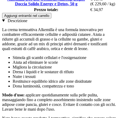
Doccia Solido Energy e Detox, 50 g
(€ 229,60 / kg)
Prezzo totale:
€ 34,97
Aggiungi entrambi nel carrello
Descrizione
La crema termoattiva Alkemilla è una formula innovativa per
combattere efficacemente cellulite e adiposità cutanee. Aiuta a
ridurre gli accumuli di grasso e la cellulite su gambe, glutei e
addome, grazie ad un mix di principi attivi drenanti e tonificanti
quali estratti di caffè arabico, ortica e dente di leone.
Stimola gli scambi cellulari e l'ossigenazione
Aiuta ad eliminare le scorie
Migliora la circolazione
Drena i liquidi e le sostanze di rifiuto
Nutre i tessuti
Restituisce equilibrio idrico alle zone disidratate
Dona luminosità, compattezza e tono
Modo d'uso:
applicare quotidianamente sulla pelle pulita,
massaggiando fino a completo assorbimento insistendo sulle zone
adipose come pancia, glutei e cosce. Evitare il contatto con gli occhi.
Lavare bene le mani dopo l'uso.