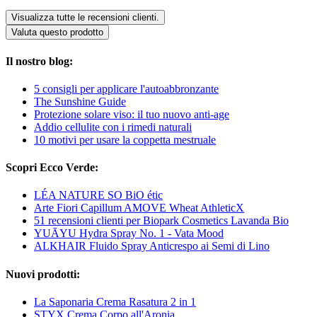
Visualizza tutte le recensioni clienti.
Valuta questo prodotto
Il nostro blog:
5 consigli per applicare l'autoabbronzante
The Sunshine Guide
Protezione solare viso: il tuo nuovo anti-age
Addio cellulite con i rimedi naturali
10 motivi per usare la coppetta mestruale
Scopri Ecco Verde:
LÉA NATURE SO BiO étic
Arte Fiori Capillum AMOVE Wheat AthleticX
51 recensioni clienti per Biopark Cosmetics Lavanda Bio
YUĀYU Hydra Spray No. 1 - Vata Mood
ALKHAIR Fluido Spray Anticrespo ai Semi di Lino
Nuovi prodotti:
La Saponaria Crema Rasatura 2 in 1
STYX Crema Corpo all'Aronia