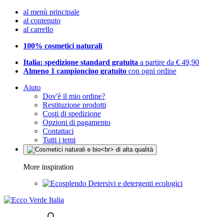
al menù principale
al contenuto
al carrello
100% cosmetici naturali
Italia: spedizione standard gratuita
a partire da € 49,90
Almeno 1 campioncino gratuito
con ogni ordine
Aiuto
Dov'è il mio ordine?
Restituzione prodotti
Costi di spedizione
Opzioni di pagamento
Contattaci
Tutti i temi
More inspiration
Detersivi e detergenti ecologici