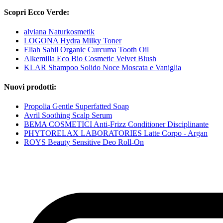
Scopri Ecco Verde:
alviana Naturkosmetik
LOGONA Hydra Milky Toner
Eliah Sahil Organic Curcuma Tooth Oil
Alkemilla Eco Bio Cosmetic Velvet Blush
KLAR Shampoo Solido Noce Moscata e Vaniglia
Nuovi prodotti:
Propolia Gentle Superfatted Soap
Avril Soothing Scalp Serum
BEMA COSMETICI Anti-Frizz Conditioner Disciplinante
PHYTORELAX LABORATORIES Latte Corpo - Argan
ROYS Beauty Sensitive Deo Roll-On