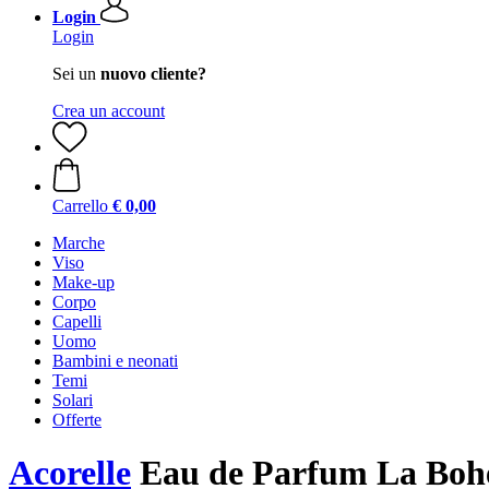
Login
Login
Sei un
nuovo cliente?
Crea un account
Carrello
€ 0,00
Marche
Viso
Make-up
Corpo
Capelli
Uomo
Bambini e neonati
Temi
Solari
Offerte
Acorelle
Eau de Parfum La Bo