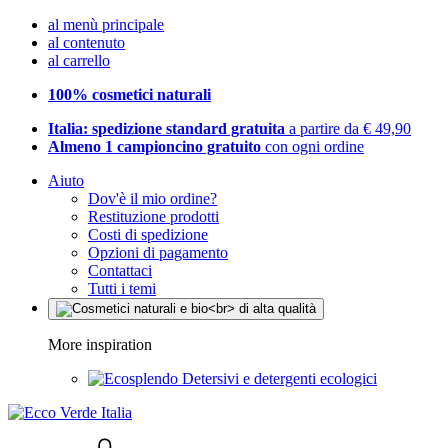
al menù principale
al contenuto
al carrello
100% cosmetici naturali
Italia: spedizione standard gratuita
a partire da € 49,90
Almeno 1 campioncino gratuito
con ogni ordine
Aiuto
Dov'è il mio ordine?
Restituzione prodotti
Costi di spedizione
Opzioni di pagamento
Contattaci
Tutti i temi
More inspiration
Detersivi e detergenti ecologici