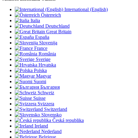
International (English)
Österreich
Italia
Deutschland
Great Britain
España
Slovenija
France
România
Sverige
Hrvatska
Polska
Magyar
Suomi
България
Schweiz
Suisse
Svizzera
Switzerland
Slovensko
Česká republika
Ireland
Nederland
Belgique