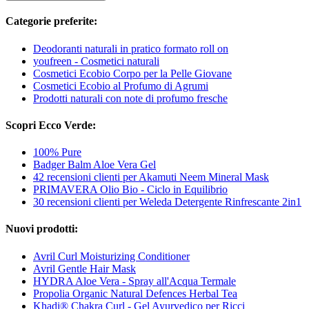
Categorie preferite:
Deodoranti naturali in pratico formato roll on
youfreen - Cosmetici naturali
Cosmetici Ecobio Corpo per la Pelle Giovane
Cosmetici Ecobio al Profumo di Agrumi
Prodotti naturali con note di profumo fresche
Scopri Ecco Verde:
100% Pure
Badger Balm Aloe Vera Gel
42 recensioni clienti per Akamuti Neem Mineral Mask
PRIMAVERA Olio Bio - Ciclo in Equilibrio
30 recensioni clienti per Weleda Detergente Rinfrescante 2in1
Nuovi prodotti:
Avril Curl Moisturizing Conditioner
Avril Gentle Hair Mask
HYDRA Aloe Vera - Spray all'Acqua Termale
Propolia Organic Natural Defences Herbal Tea
Khadi® Chakra Curl - Gel Ayurvedico per Ricci