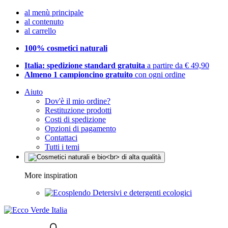
al menù principale
al contenuto
al carrello
100% cosmetici naturali
Italia: spedizione standard gratuita
a partire da € 49,90
Almeno 1 campioncino gratuito
con ogni ordine
Aiuto
Dov'è il mio ordine?
Restituzione prodotti
Costi di spedizione
Opzioni di pagamento
Contattaci
Tutti i temi
More inspiration
Detersivi e detergenti ecologici