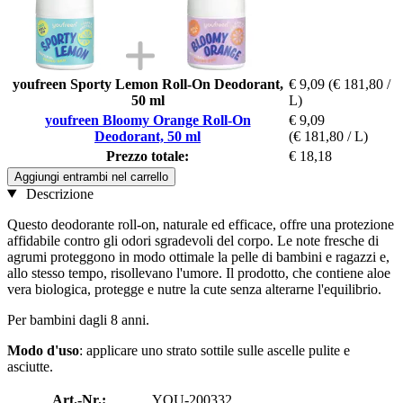
youfreen Sporty Lemon Roll-On Deodorant,
€ 9,09
(€ 181,80 /
50 ml
L)
youfreen Bloomy Orange Roll-On
€ 9,09
Deodorant, 50 ml
(€ 181,80 / L)
Prezzo totale:
€ 18,18
Aggiungi entrambi nel carrello
Descrizione
Questo deodorante roll-on, naturale ed efficace, offre una protezione
affidabile contro gli odori sgradevoli del corpo. Le note fresche di
agrumi proteggono in modo ottimale la pelle di bambini e ragazzi e,
allo stesso tempo, risollevano l'umore. Il prodotto, che contiene aloe
vera biologica, protegge e nutre la cute senza alterarne l'equilibrio.
Per bambini dagli 8 anni.
Modo d'uso
: applicare uno strato sottile sulle ascelle pulite e
asciutte.
Art.-Nr.:
YOU-200332