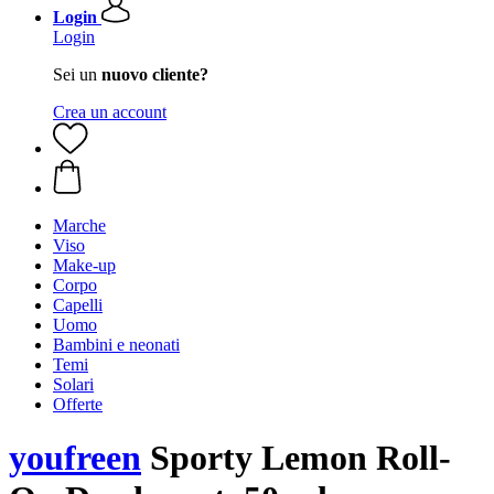
Login
Login
Sei un
nuovo cliente?
Crea un account
Marche
Viso
Make-up
Corpo
Capelli
Uomo
Bambini e neonati
Temi
Solari
Offerte
youfreen
Sporty Lemon Roll-