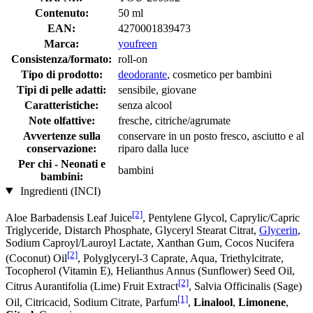
Contenuto:
50 ml
EAN:
4270001839473
Marca:
youfreen
Consistenza/formato:
roll-on
Tipo di prodotto:
deodorante
, cosmetico per bambini
Tipi di pelle adatti:
sensibile, giovane
Caratteristiche:
senza alcool
Note olfattive:
fresche, citriche/agrumate
Avvertenze sulla
conservare in un posto fresco, asciutto e al
conservazione:
riparo dalla luce
Per chi - Neonati e
bambini
bambini:
Ingredienti (INCI)
[2]
Aloe Barbadensis Leaf Juice
, Pentylene Glycol, Caprylic/Capric
Triglyceride, Distarch Phosphate, Glyceryl Stearat Citrat,
Glycerin
,
Sodium Caproyl/Lauroyl Lactate, Xanthan Gum, Cocos Nucifera
[2]
(Coconut) Oil
, Polyglyceryl-3 Caprate, Aqua, Triethylcitrate,
Tocopherol (Vitamin E), Helianthus Annus (Sunflower) Seed Oil,
[2]
Citrus Aurantifolia (Lime) Fruit Extract
, Salvia Officinalis (Sage)
[1]
Oil, Citricacid, Sodium Citrate, Parfum
,
Linalool
,
Limonene
,