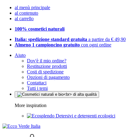
al menù principale
al contenuto
al carrello
100% cosmetici naturali
Italia: spedizione standard gratuita
a partire da € 49,90
Almeno 1 campioncino gratuito
con ogni ordine
Aiuto
Dov'è il mio ordine?
Restituzione prodotti
Costi di spedizione
Opzioni di pagamento
Contattaci
Tutti i temi
More inspiration
Detersivi e detergenti ecologici