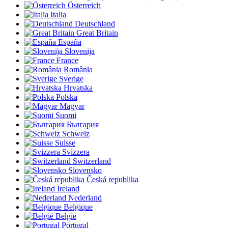
Österreich
Italia
Deutschland
Great Britain
España
Slovenija
France
România
Sverige
Hrvatska
Polska
Magyar
Suomi
България
Schweiz
Suisse
Svizzera
Switzerland
Slovensko
Česká republika
Ireland
Nederland
Belgique
België
Portugal