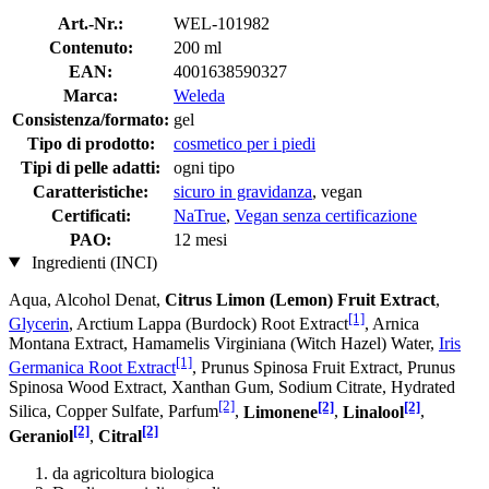
Art.-Nr.:
WEL-101982
Contenuto:
200 ml
EAN:
4001638590327
Marca:
Weleda
Consistenza/formato:
gel
Tipo di prodotto:
cosmetico per i piedi
Tipi di pelle adatti:
ogni tipo
Caratteristiche:
sicuro in gravidanza
, vegan
Certificati:
NaTrue
,
Vegan senza certificazione
PAO:
12 mesi
Ingredienti (INCI)
Aqua, Alcohol Denat,
Citrus Limon (Lemon) Fruit Extract
,
[1]
Glycerin
, Arctium Lappa (Burdock) Root Extract
, Arnica
Montana Extract, Hamamelis Virginiana (Witch Hazel) Water,
Iris
[1]
Germanica Root Extract
, Prunus Spinosa Fruit Extract, Prunus
Spinosa Wood Extract, Xanthan Gum, Sodium Citrate, Hydrated
[2]
[2]
[2]
Silica, Copper Sulfate, Parfum
,
Limonene
,
Linalool
,
[2]
[2]
Geraniol
,
Citral
da agricoltura biologica